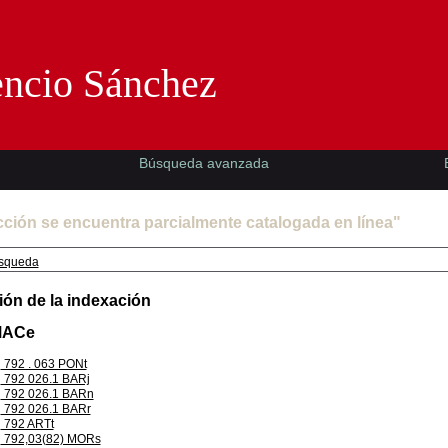
Florencio Sánchez -EMAD-
encio Sánchez
Búsqueda avanzada
cción se encuentra parcialmente catalogada en línea"
squeda
ión de la indexación
MACe
792 . 063 PONt
792 026.1 BARj
792 026.1 BARn
792 026.1 BARr
792 ARTt
792,03(82) MORs