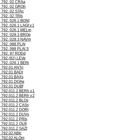
792. 02 CRAa
792. 02 GROh
792. 02 STAc
792. 02 TRIs
792. 026.1 BONt
792. 026.1 LAGt v.1
792. 026.1 MELm
792. 028.3 BROp
792. 028.3 NAVm
792. 088 PLAt
792. 088 PLAt S
792. 97 RODd
792.(82) LEVe
792..026.1 BERi
792.01 ANTn
792.01 BADr
792.01 BAXs
792.01 DOAe
792.01 DUBf
792.011.2 BERh v.1
792.011.2 BERh v.2
792.011.2 BLOs
792.011.2 CASs
792.011.2 DORt
792.011.2 DUVs
792.011.2 PRIs
792.011.2 QUIt
792.011.2 SAZt
792.02 ABIc
792.02 ALOm