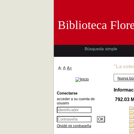
Biblioteca 
Biblioteca Flor
Búsqueda simple
"La cole
A-
A
A+
Nueva bú
Informac
Conectarse
acceder a su cuenta de
792.03 
usuario
Olvidé mi contraseña