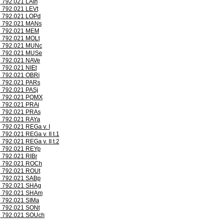
792.021 LAIh
792.021 LEVt
792.021 LOPd
792.021 MANs
792.021 MEM
792.021 MOLt
792.021 MUNc
792.021 MUSe
792.021 NAVe
792.021 NIEt
792.021 OBRi
792.021 PARs
792.021 PASj
792.021 PQMX
792.021 PRAi
792.021 PRAs
792.021 RAYa
792.021 REGa v. I
792.021 REGa v. II t.1
792.021 REGa v. II t.2
792.021 REYp
792.021 RIBr
792.021 ROCh
792.021 ROUt
792.021 SABp
792.021 SHAg
792.021 SHAm
792.021 SIMa
792.021 SONt
792.021 SOUch