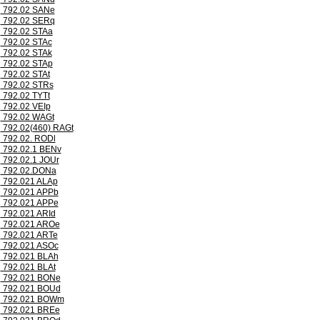
792.02 SANe
792.02 SERq
792.02 STAa
792.02 STAc
792.02 STAk
792.02 STAp
792.02 STAt
792.02 STRs
792.02 TYTt
792.02 VEIp
792.02 WAGt
792.02(460) RAGt
792.02. RODl
792.02.1 BENv
792.02.1 JOUr
792.02.DONa
792.021 ALAp
792.021 APPb
792.021 APPe
792.021 ARId
792.021 AROe
792.021 ARTe
792.021 ASOc
792.021 BLAh
792.021 BLAt
792.021 BONe
792.021 BOUd
792.021 BOWm
792.021 BREe