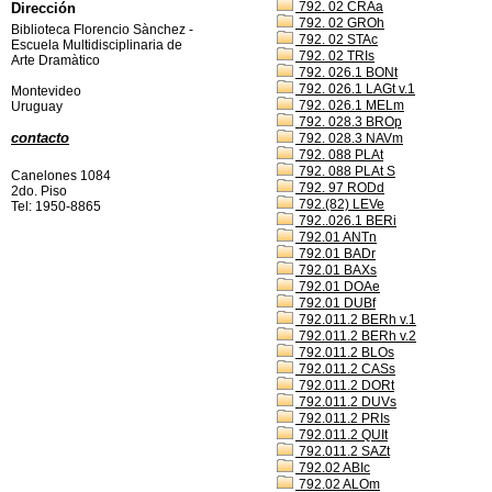
792. 02 CRAa
Dirección
792. 02 GROh
Biblioteca Florencio Sànchez -
792. 02 STAc
Escuela Multidisciplinaria de
792. 02 TRIs
Arte Dramàtico
792. 026.1 BONt
792. 026.1 LAGt v.1
Montevideo
792. 026.1 MELm
Uruguay
792. 028.3 BROp
contacto
792. 028.3 NAVm
792. 088 PLAt
792. 088 PLAt S
Canelones 1084
792. 97 RODd
2do. Piso
792.(82) LEVe
Tel: 1950-8865
792..026.1 BERi
792.01 ANTn
792.01 BADr
792.01 BAXs
792.01 DOAe
792.01 DUBf
792.011.2 BERh v.1
792.011.2 BERh v.2
792.011.2 BLOs
792.011.2 CASs
792.011.2 DORt
792.011.2 DUVs
792.011.2 PRIs
792.011.2 QUIt
792.011.2 SAZt
792.02 ABIc
792.02 ALOm