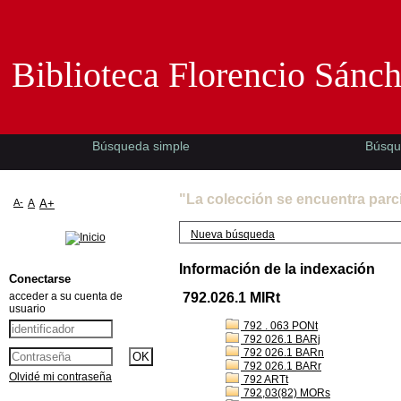
Biblioteca Florencio Sánchez -EMAD-
Biblioteca Florencio Sánc
Búsqueda simple
Búsqu
"La colección se encuentra parc
A-
A
A+
Nueva búsqueda
Información de la indexación
Conectarse
acceder a su cuenta de
792.026.1 MIRt
usuario
792 . 063 PONt
792 026.1 BARj
792 026.1 BARn
792 026.1 BARr
Olvidé mi contraseña
792 ARTt
792,03(82) MORs