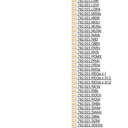
792.021 LAIh
792.021 LEVt
792.021 LOPd
792.021 MANs
792.021 MEM
792.021 MOLt
792.021 MUNc
792.021 MUSe
792.021 NAVe
792.021 NIEt
792.021 OBRi
792.021 PARs
792.021 PASj
792.021 PQMX
792.021 PRAi
792.021 PRAs
792.021 RAYa
792.021 REGa v. I
792.021 REGa v. II t.1
792.021 REGa v. II t.2
792.021 REYp
792.021 RIBr
792.021 ROCh
792.021 ROUt
792.021 SABp
792.021 SHAg
792.021 SHAm
792.021 SIMa
792.021 SONt
792.021 SOUch