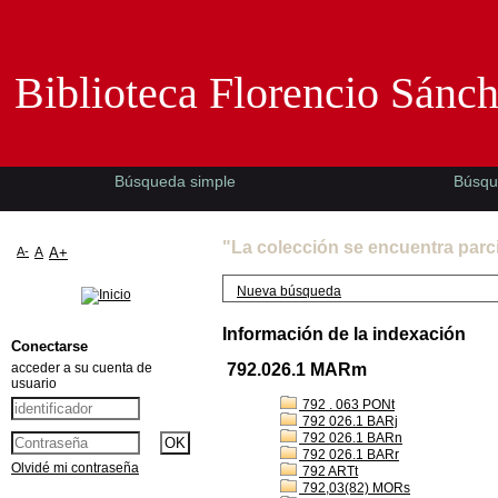
Biblioteca Florencio Sánchez -EMAD-
Biblioteca Florencio Sánc
Búsqueda simple
Búsqu
"La colección se encuentra parc
A-
A
A+
Nueva búsqueda
Información de la indexación
Conectarse
acceder a su cuenta de
792.026.1 MARm
usuario
792 . 063 PONt
792 026.1 BARj
792 026.1 BARn
792 026.1 BARr
Olvidé mi contraseña
792 ARTt
792,03(82) MORs