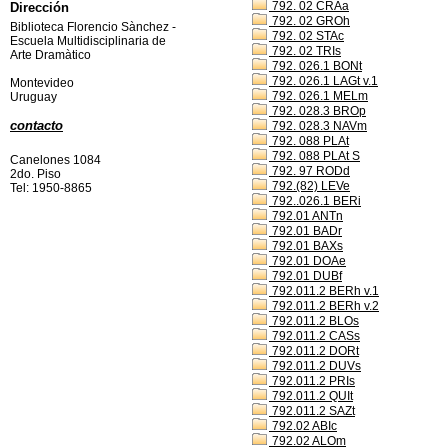
792. 02 CRAa
Dirección
792. 02 GROh
Biblioteca Florencio Sànchez -
792. 02 STAc
Escuela Multidisciplinaria de
792. 02 TRIs
Arte Dramàtico
792. 026.1 BONt
792. 026.1 LAGt v.1
Montevideo
792. 026.1 MELm
Uruguay
792. 028.3 BROp
contacto
792. 028.3 NAVm
792. 088 PLAt
792. 088 PLAt S
Canelones 1084
792. 97 RODd
2do. Piso
792.(82) LEVe
Tel: 1950-8865
792..026.1 BERi
792.01 ANTn
792.01 BADr
792.01 BAXs
792.01 DOAe
792.01 DUBf
792.011.2 BERh v.1
792.011.2 BERh v.2
792.011.2 BLOs
792.011.2 CASs
792.011.2 DORt
792.011.2 DUVs
792.011.2 PRIs
792.011.2 QUIt
792.011.2 SAZt
792.02 ABIc
792.02 ALOm