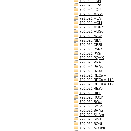
792.021 LAIh
792.021 LEVt
792.021 LOPd
792.021 MANs
792.021 MEM
792.021 MOLt
792.021 MUNc
792.021 MUSe
792.021 NAVe
792.021 NIEt
792.021 OBRi
792.021 PARs
792.021 PASj
792.021 PQMX
792.021 PRAi
792.021 PRAs
792.021 RAYa
792.021 REGa v. I
792.021 REGa v. II t.1
792.021 REGa v. II t.2
792.021 REYp
792.021 RIBr
792.021 ROCh
792.021 ROUt
792.021 SABp
792.021 SHAg
792.021 SHAm
792.021 SIMa
792.021 SONt
792.021 SOUch