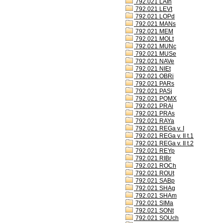
792.021 LAIh
792.021 LEVt
792.021 LOPd
792.021 MANs
792.021 MEM
792.021 MOLt
792.021 MUNc
792.021 MUSe
792.021 NAVe
792.021 NIEt
792.021 OBRi
792.021 PARs
792.021 PASj
792.021 PQMX
792.021 PRAi
792.021 PRAs
792.021 RAYa
792.021 REGa v. I
792.021 REGa v. II t.1
792.021 REGa v. II t.2
792.021 REYp
792.021 RIBr
792.021 ROCh
792.021 ROUt
792.021 SABp
792.021 SHAg
792.021 SHAm
792.021 SIMa
792.021 SONt
792.021 SOUch