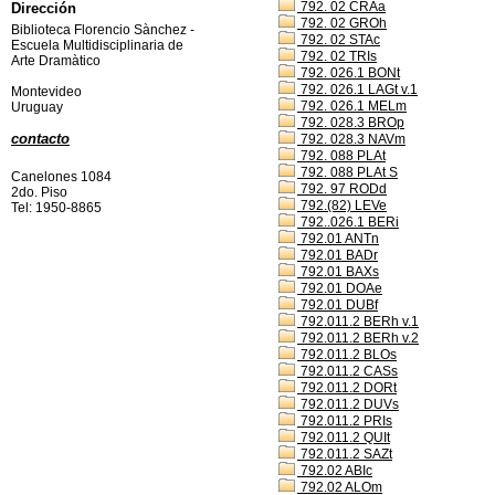
792. 02 CRAa
Dirección
792. 02 GROh
Biblioteca Florencio Sànchez -
792. 02 STAc
Escuela Multidisciplinaria de
792. 02 TRIs
Arte Dramàtico
792. 026.1 BONt
792. 026.1 LAGt v.1
Montevideo
792. 026.1 MELm
Uruguay
792. 028.3 BROp
contacto
792. 028.3 NAVm
792. 088 PLAt
792. 088 PLAt S
Canelones 1084
792. 97 RODd
2do. Piso
792.(82) LEVe
Tel: 1950-8865
792..026.1 BERi
792.01 ANTn
792.01 BADr
792.01 BAXs
792.01 DOAe
792.01 DUBf
792.011.2 BERh v.1
792.011.2 BERh v.2
792.011.2 BLOs
792.011.2 CASs
792.011.2 DORt
792.011.2 DUVs
792.011.2 PRIs
792.011.2 QUIt
792.011.2 SAZt
792.02 ABIc
792.02 ALOm