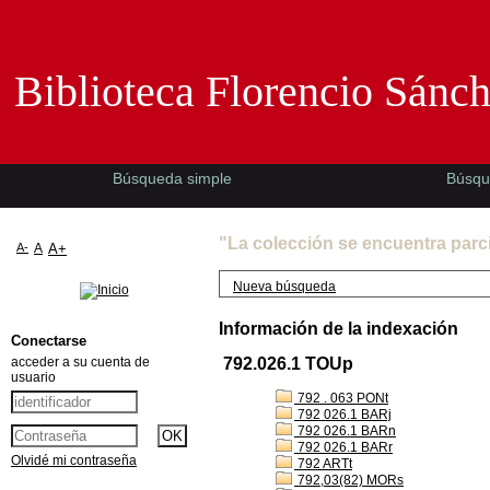
Biblioteca Florencio Sánchez -EMAD-
Biblioteca Florencio Sánc
Búsqueda simple
Búsqu
"La colección se encuentra parc
A-
A
A+
Nueva búsqueda
Información de la indexación
Conectarse
acceder a su cuenta de
792.026.1 TOUp
usuario
792 . 063 PONt
792 026.1 BARj
792 026.1 BARn
792 026.1 BARr
Olvidé mi contraseña
792 ARTt
792,03(82) MORs