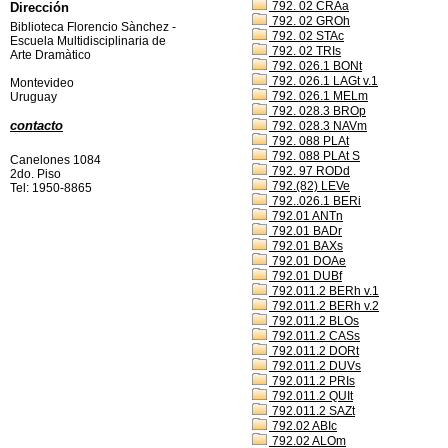
792. 02 CRAa
Dirección
792. 02 GROh
Biblioteca Florencio Sànchez -
792. 02 STAc
Escuela Multidisciplinaria de
792. 02 TRIs
Arte Dramàtico
792. 026.1 BONt
792. 026.1 LAGt v.1
Montevideo
792. 026.1 MELm
Uruguay
792. 028.3 BROp
contacto
792. 028.3 NAVm
792. 088 PLAt
792. 088 PLAt S
Canelones 1084
792. 97 RODd
2do. Piso
792.(82) LEVe
Tel: 1950-8865
792..026.1 BERi
792.01 ANTn
792.01 BADr
792.01 BAXs
792.01 DOAe
792.01 DUBf
792.011.2 BERh v.1
792.011.2 BERh v.2
792.011.2 BLOs
792.011.2 CASs
792.011.2 DORt
792.011.2 DUVs
792.011.2 PRIs
792.011.2 QUIt
792.011.2 SAZt
792.02 ABIc
792.02 ALOm