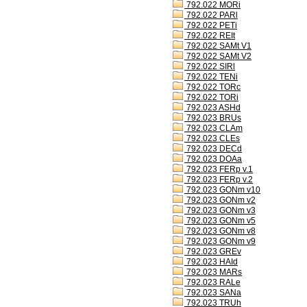
792.022 MORi
792.022 PARl
792.022 PETi
792.022 REIt
792.022 SAMt V1
792.022 SAMt V2
792.022 SIRl
792.022 TENi
792.022 TORc
792.022 TORi
792.023 ASHd
792.023 BRUs
792.023 CLAm
792.023 CLEs
792.023 DECd
792.023 DOAa
792.023 FERp v.1
792.023 FERp v.2
792.023 GONm v10
792.023 GONm v2
792.023 GONm v3
792.023 GONm v5
792.023 GONm v8
792.023 GONm v9
792.023 GREv
792.023 HAId
792.023 MARs
792.023 RALe
792.023 SANa
792.023 TRUh