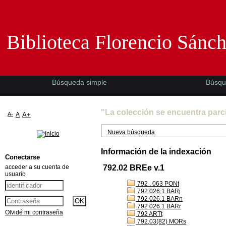
Biblioteca Florencio Sánchez -EMAD-
Biblioteca Florencio Sánc
Búsqueda simple
Búsqu
"La colección se encuentra parc
A-
A
A+
Nueva búsqueda
Información de la indexación
Conectarse
acceder a su cuenta de
792.02 BREe v.1
usuario
792 . 063 PONt
792 026.1 BARj
792 026.1 BARn
792 026.1 BARr
Olvidé mi contraseña
792 ARTt
792,03(82) MORs