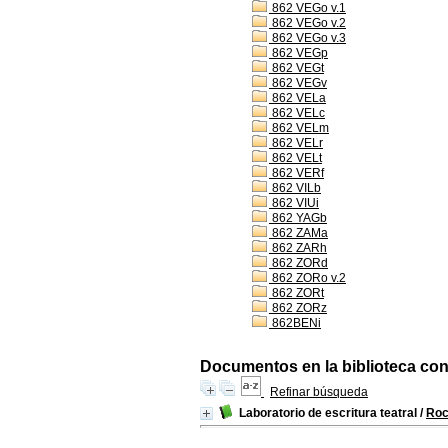
862 VEGo v.1
862 VEGo v.2
862 VEGo v.3
862 VEGp
862 VEGt
862 VEGv
862 VELa
862 VELc
862 VELm
862 VELr
862 VELt
862 VERf
862 VILb
862 VIUi
862 YAGb
862 ZAMa
862 ZARh
862 ZORd
862 ZORo v.2
862 ZORt
862 ZORz
862BENi
Documentos en la biblioteca con 
Refinar búsqueda
Laboratorio de escritura teatral
/
Roc