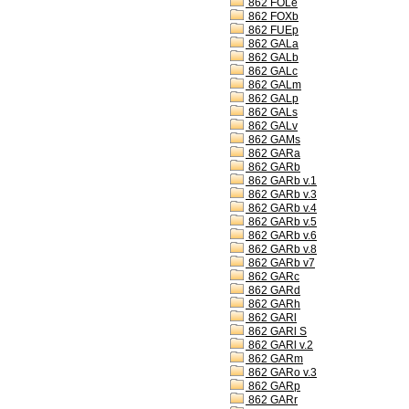
862 FOLe
862 FOXb
862 FUEp
862 GALa
862 GALb
862 GALc
862 GALm
862 GALp
862 GALs
862 GALv
862 GAMs
862 GARa
862 GARb
862 GARb v.1
862 GARb v.3
862 GARb v.4
862 GARb v.5
862 GARb v.6
862 GARb v.8
862 GARb v7
862 GARc
862 GARd
862 GARh
862 GARl
862 GARl S
862 GARl v.2
862 GARm
862 GARo v.3
862 GARp
862 GARr