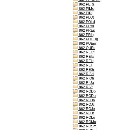
862 PERo v.3
862 PERr
862 PIMs
862 PIR
862 PLOt
862 POLd
862 PRAi
862 PREp
862 PRIg
862 PUCHg
862 PUEm
862 QUEs
862 RECt
862 REIa
862 REIc
862 REIl
862 RESr
862 RIAd
862 RIOh
862 RIUa
862 RIVt
862 RODp
862 RODu
862 ROJa
862 ROJc
862 ROJe
862 ROJr
862 ROLg
862 ROMa
862 ROSm