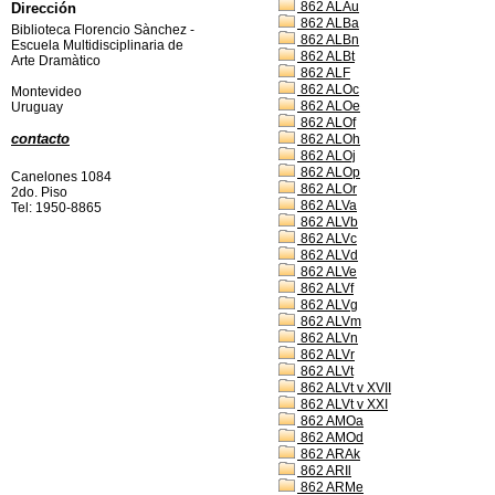
862 ALAu
Dirección
862 ALBa
Biblioteca Florencio Sànchez -
862 ALBn
Escuela Multidisciplinaria de
862 ALBt
Arte Dramàtico
862 ALF
862 ALOc
Montevideo
862 ALOe
Uruguay
862 ALOf
contacto
862 ALOh
862 ALOj
862 ALOp
Canelones 1084
862 ALOr
2do. Piso
862 ALVa
Tel: 1950-8865
862 ALVb
862 ALVc
862 ALVd
862 ALVe
862 ALVf
862 ALVg
862 ALVm
862 ALVn
862 ALVr
862 ALVt
862 ALVt v XVII
862 ALVt v XXI
862 AMOa
862 AMOd
862 ARAk
862 ARIl
862 ARMe