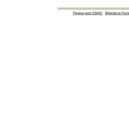
Página web EMAD
Biblioteca Flor