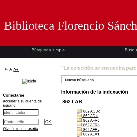
Biblioteca Florencio Sánchez -EMAD-
Biblioteca Florencio Sánc
Búsqueda simple
Búsqu
"La colección se encuentra parc
A-
A
A+
Nueva búsqueda
Información de la indexación
Conectarse
acceder a su cuenta de
862 LAB
usuario
862 ACUc
862 ADId
862 AFRc
862 AFRo
Olvidé mi contraseña
862 AFRv
862 ALAs