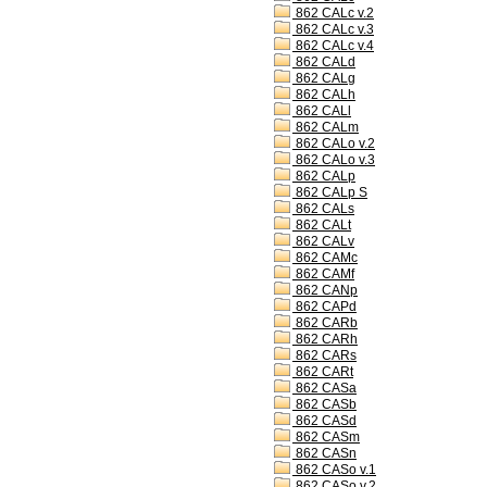
862 CALc v.2
862 CALc v.3
862 CALc v.4
862 CALd
862 CALg
862 CALh
862 CALl
862 CALm
862 CALo v.2
862 CALo v.3
862 CALp
862 CALp S
862 CALs
862 CALt
862 CALv
862 CAMc
862 CAMf
862 CANp
862 CAPd
862 CARb
862 CARh
862 CARs
862 CARt
862 CASa
862 CASb
862 CASd
862 CASm
862 CASn
862 CASo v.1
862 CASo v.2