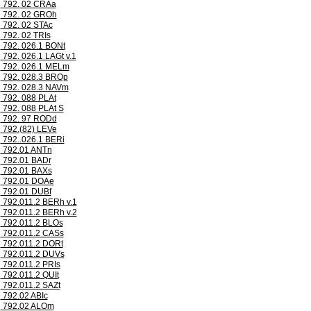
792. 02 CRAa
792. 02 GROh
792. 02 STAc
792. 02 TRIs
792. 026.1 BONt
792. 026.1 LAGt v.1
792. 026.1 MELm
792. 028.3 BROp
792. 028.3 NAVm
792. 088 PLAt
792. 088 PLAt S
792. 97 RODd
792.(82) LEVe
792..026.1 BERi
792.01 ANTn
792.01 BADr
792.01 BAXs
792.01 DOAe
792.01 DUBf
792.011.2 BERh v.1
792.011.2 BERh v.2
792.011.2 BLOs
792.011.2 CASs
792.011.2 DORt
792.011.2 DUVs
792.011.2 PRIs
792.011.2 QUIt
792.011.2 SAZt
792.02 ABIc
792.02 ALOm