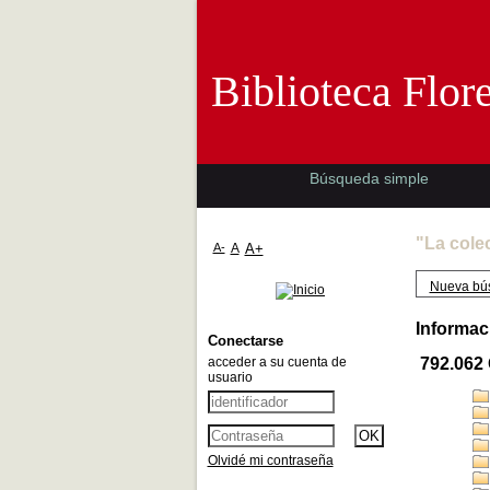
Biblioteca 
Biblioteca Flor
Búsqueda simple
"La cole
A-
A
A+
Nueva bú
Informac
Conectarse
acceder a su cuenta de
792.062
usuario
Olvidé mi contraseña