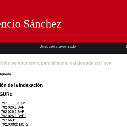
Florencio Sánchez -EMAD-
encio Sánchez
Búsqueda avanzada
cción se encuentra parcialmente catalogada en línea"
squeda
ión de la indexación
 GURc
792 . 063 PONt
792 026.1 BARj
792 026.1 BARn
792 026.1 BARr
792 ARTt
792,03(82) MORs