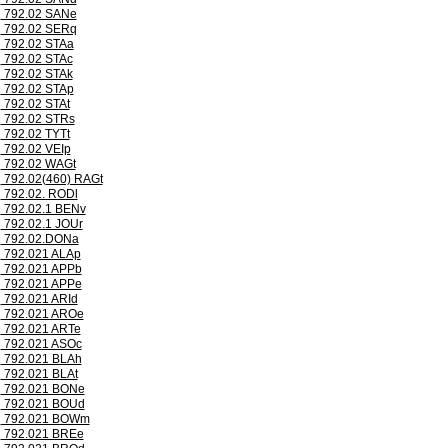
792.02 SANe
792.02 SERq
792.02 STAa
792.02 STAc
792.02 STAk
792.02 STAp
792.02 STAt
792.02 STRs
792.02 TYTt
792.02 VEIp
792.02 WAGt
792.02(460) RAGt
792.02. RODl
792.02.1 BENv
792.02.1 JOUr
792.02.DONa
792.021 ALAp
792.021 APPb
792.021 APPe
792.021 ARId
792.021 AROe
792.021 ARTe
792.021 ASOc
792.021 BLAh
792.021 BLAt
792.021 BONe
792.021 BOUd
792.021 BOWm
792.021 BREe