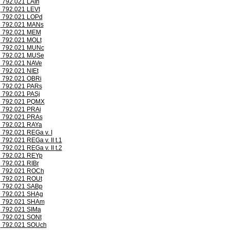
792.021 LAIh
792.021 LEVt
792.021 LOPd
792.021 MANs
792.021 MEM
792.021 MOLt
792.021 MUNc
792.021 MUSe
792.021 NAVe
792.021 NIEt
792.021 OBRi
792.021 PARs
792.021 PASj
792.021 PQMX
792.021 PRAi
792.021 PRAs
792.021 RAYa
792.021 REGa v. I
792.021 REGa v. II t.1
792.021 REGa v. II t.2
792.021 REYp
792.021 RIBr
792.021 ROCh
792.021 ROUt
792.021 SABp
792.021 SHAg
792.021 SHAm
792.021 SIMa
792.021 SONt
792.021 SOUch