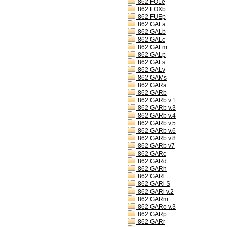
862 FOLe
862 FOXb
862 FUEp
862 GALa
862 GALb
862 GALc
862 GALm
862 GALp
862 GALs
862 GALv
862 GAMs
862 GARa
862 GARb
862 GARb v.1
862 GARb v.3
862 GARb v.4
862 GARb v.5
862 GARb v.6
862 GARb v.8
862 GARb v7
862 GARc
862 GARd
862 GARh
862 GARl
862 GARl S
862 GARl v.2
862 GARm
862 GARo v.3
862 GARp
862 GARr