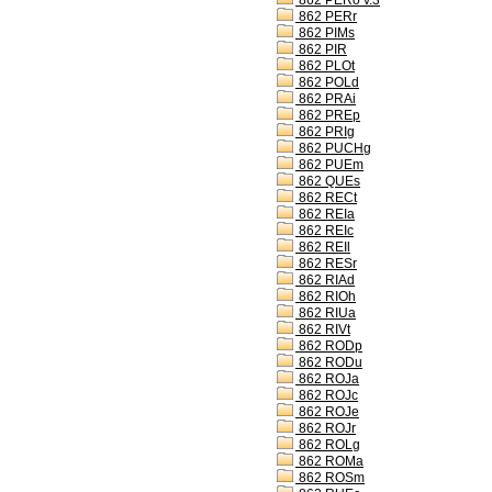
862 PERo v.3
862 PERr
862 PIMs
862 PIR
862 PLOt
862 POLd
862 PRAi
862 PREp
862 PRIg
862 PUCHg
862 PUEm
862 QUEs
862 RECt
862 REIa
862 REIc
862 REIl
862 RESr
862 RIAd
862 RIOh
862 RIUa
862 RIVt
862 RODp
862 RODu
862 ROJa
862 ROJc
862 ROJe
862 ROJr
862 ROLg
862 ROMa
862 ROSm