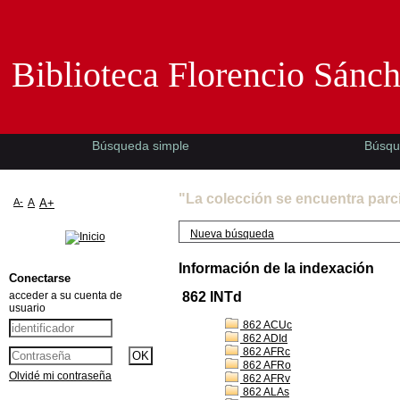
Biblioteca Florencio Sánchez -EMAD-
Biblioteca Florencio Sánc
Búsqueda simple
Búsqu
"La colección se encuentra parc
A-
A
A+
Nueva búsqueda
Información de la indexación
Conectarse
acceder a su cuenta de
862 INTd
usuario
862 ACUc
862 ADId
862 AFRc
862 AFRo
Olvidé mi contraseña
862 AFRv
862 ALAs