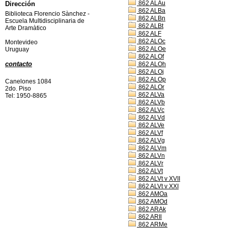
862 ALAu
Dirección
862 ALBa
Biblioteca Florencio Sànchez -
862 ALBn
Escuela Multidisciplinaria de
862 ALBt
Arte Dramàtico
862 ALF
862 ALOc
Montevideo
862 ALOe
Uruguay
862 ALOf
contacto
862 ALOh
862 ALOj
862 ALOp
Canelones 1084
862 ALOr
2do. Piso
862 ALVa
Tel: 1950-8865
862 ALVb
862 ALVc
862 ALVd
862 ALVe
862 ALVf
862 ALVg
862 ALVm
862 ALVn
862 ALVr
862 ALVt
862 ALVt v XVII
862 ALVt v XXI
862 AMOa
862 AMOd
862 ARAk
862 ARIl
862 ARMe