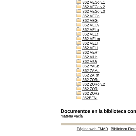
862 VEGo v.1
862 VEGo v.2
862 VEGo v.3
862 VEGp
862 VEGt
862 VEGv
862 VELa
862 VELc
862 VELm
862 VELr
862 VELt
862 VERf
862 VILb
862 VIUi
862 YAGb
862 ZAMa
862 ZARh
862 ZORd
862 ZORo v.2
862 ZORt
862 ZORz
862BENi
Documentos en la biblioteca con 
materia vacía
Página web EMAD
Biblioteca Flor