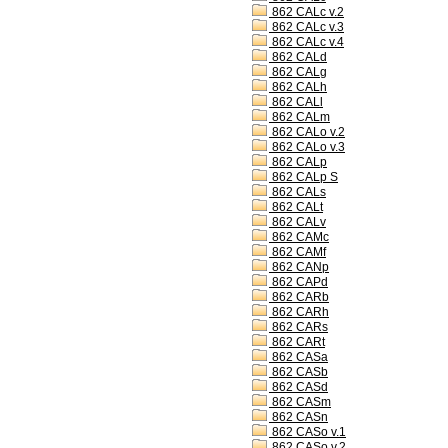
862 CALc v.2
862 CALc v.3
862 CALc v.4
862 CALd
862 CALg
862 CALh
862 CALl
862 CALm
862 CALo v.2
862 CALo v.3
862 CALp
862 CALp S
862 CALs
862 CALt
862 CALv
862 CAMc
862 CAMf
862 CANp
862 CAPd
862 CARb
862 CARh
862 CARs
862 CARt
862 CASa
862 CASb
862 CASd
862 CASm
862 CASn
862 CASo v.1
862 CASo v.2