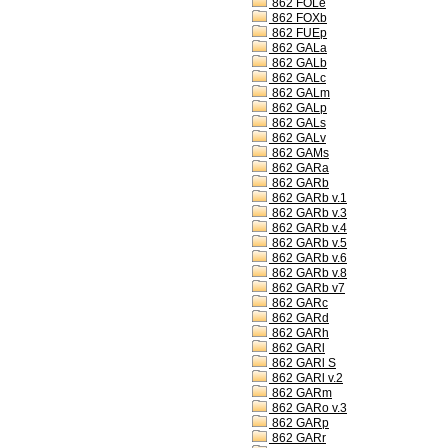
862 FOLe
862 FOXb
862 FUEp
862 GALa
862 GALb
862 GALc
862 GALm
862 GALp
862 GALs
862 GALv
862 GAMs
862 GARa
862 GARb
862 GARb v.1
862 GARb v.3
862 GARb v.4
862 GARb v.5
862 GARb v.6
862 GARb v.8
862 GARb v7
862 GARc
862 GARd
862 GARh
862 GARl
862 GARl S
862 GARl v.2
862 GARm
862 GARo v.3
862 GARp
862 GARr