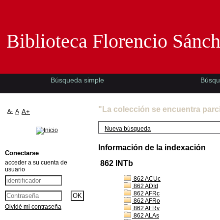
Biblioteca Florencio Sánchez -EMAD-
Biblioteca Florencio Sánc
Búsqueda simple
Búsqu
"La colección se encuentra parc
A-
A
A+
Nueva búsqueda
Información de la indexación
Conectarse
acceder a su cuenta de
862 INTb
usuario
862 ACUc
862 ADId
862 AFRc
862 AFRo
Olvidé mi contraseña
862 AFRv
862 ALAs