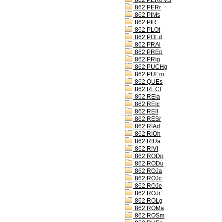
862 PERo v.3
862 PERr
862 PIMs
862 PIR
862 PLOt
862 POLd
862 PRAi
862 PREp
862 PRIg
862 PUCHg
862 PUEm
862 QUEs
862 RECt
862 REIa
862 REIc
862 REIl
862 RESr
862 RIAd
862 RIOh
862 RIUa
862 RIVt
862 RODp
862 RODu
862 ROJa
862 ROJc
862 ROJe
862 ROJr
862 ROLg
862 ROMa
862 ROSm