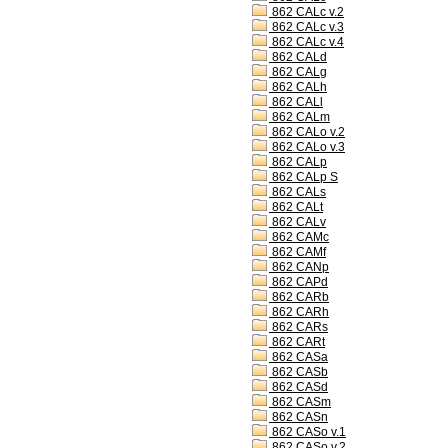
862 CALc v.2
862 CALc v.3
862 CALc v.4
862 CALd
862 CALg
862 CALh
862 CALl
862 CALm
862 CALo v.2
862 CALo v.3
862 CALp
862 CALp S
862 CALs
862 CALt
862 CALv
862 CAMc
862 CAMf
862 CANp
862 CAPd
862 CARb
862 CARh
862 CARs
862 CARt
862 CASa
862 CASb
862 CASd
862 CASm
862 CASn
862 CASo v.1
862 CASo v.2