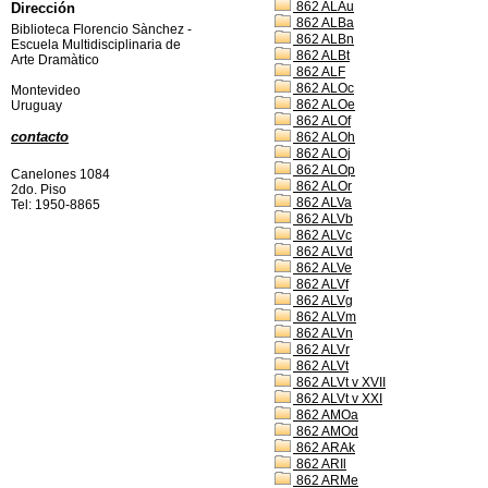
862 ALAu
Dirección
862 ALBa
Biblioteca Florencio Sànchez -
862 ALBn
Escuela Multidisciplinaria de
862 ALBt
Arte Dramàtico
862 ALF
862 ALOc
Montevideo
862 ALOe
Uruguay
862 ALOf
contacto
862 ALOh
862 ALOj
862 ALOp
Canelones 1084
862 ALOr
2do. Piso
862 ALVa
Tel: 1950-8865
862 ALVb
862 ALVc
862 ALVd
862 ALVe
862 ALVf
862 ALVg
862 ALVm
862 ALVn
862 ALVr
862 ALVt
862 ALVt v XVII
862 ALVt v XXI
862 AMOa
862 AMOd
862 ARAk
862 ARIl
862 ARMe