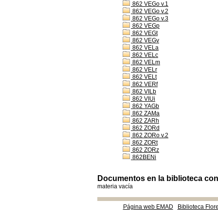
862 VEGo v.1
862 VEGo v.2
862 VEGo v.3
862 VEGp
862 VEGt
862 VEGv
862 VELa
862 VELc
862 VELm
862 VELr
862 VELt
862 VERf
862 VILb
862 VIUi
862 YAGb
862 ZAMa
862 ZARh
862 ZORd
862 ZORo v.2
862 ZORt
862 ZORz
862BENi
Documentos en la biblioteca con 
materia vacía
Página web EMAD
Biblioteca Flor