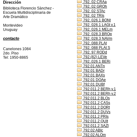
792. 02 CRAa
Dirección
792. 02 GROh
Biblioteca Florencio Sànchez -
792. 02 STAc
Escuela Multidisciplinaria de
792. 02 TRIs
Arte Dramàtico
792. 026.1 BONt
792. 026.1 LAGt v.1
Montevideo
792. 026.1 MELm
Uruguay
792. 028.3 BROp
contacto
792. 028.3 NAVm
792. 088 PLAt
792. 088 PLAt S
Canelones 1084
792. 97 RODd
2do. Piso
792.(82) LEVe
Tel: 1950-8865
792..026.1 BERi
792.01 ANTn
792.01 BADr
792.01 BAXs
792.01 DOAe
792.01 DUBf
792.011.2 BERh v.1
792.011.2 BERh v.2
792.011.2 BLOs
792.011.2 CASs
792.011.2 DORt
792.011.2 DUVs
792.011.2 PRIs
792.011.2 QUIt
792.011.2 SAZt
792.02 ABIc
792.02 ALOm