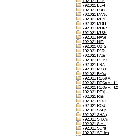
792.021 LAIh
792.021 LEVt
792.021 LOPd
792.021 MANs
792.021 MEM
792.021 MOLt
792.021 MUNc
792.021 MUSe
792.021 NAVe
792.021 NIEt
792.021 OBRi
792.021 PARs
792.021 PASj
792.021 PQMX
792.021 PRAi
792.021 PRAs
792.021 RAYa
792.021 REGa v. I
792.021 REGa v. II t.1
792.021 REGa v. II t.2
792.021 REYp
792.021 RIBr
792.021 ROCh
792.021 ROUt
792.021 SABp
792.021 SHAg
792.021 SHAm
792.021 SIMa
792.021 SONt
792.021 SOUch