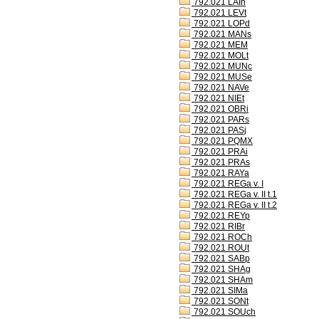
792.021 LAIh
792.021 LEVt
792.021 LOPd
792.021 MANs
792.021 MEM
792.021 MOLt
792.021 MUNc
792.021 MUSe
792.021 NAVe
792.021 NIEt
792.021 OBRi
792.021 PARs
792.021 PASj
792.021 PQMX
792.021 PRAi
792.021 PRAs
792.021 RAYa
792.021 REGa v. I
792.021 REGa v. II t.1
792.021 REGa v. II t.2
792.021 REYp
792.021 RIBr
792.021 ROCh
792.021 ROUt
792.021 SABp
792.021 SHAg
792.021 SHAm
792.021 SIMa
792.021 SONt
792.021 SOUch