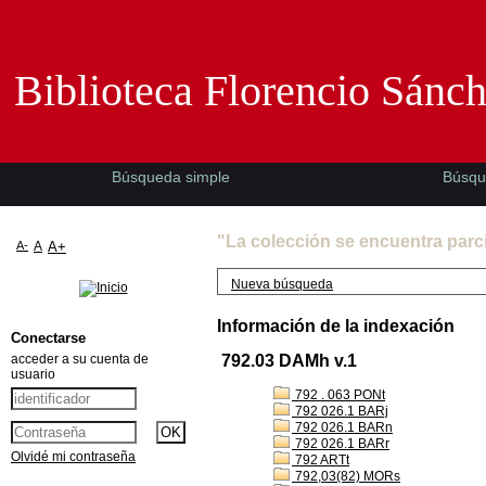
Biblioteca Florencio Sánchez -EMAD-
Biblioteca Florencio Sánc
Búsqueda simple
Búsqu
"La colección se encuentra parc
A-
A
A+
Nueva búsqueda
Información de la indexación
Conectarse
acceder a su cuenta de
792.03 DAMh v.1
usuario
792 . 063 PONt
792 026.1 BARj
792 026.1 BARn
792 026.1 BARr
Olvidé mi contraseña
792 ARTt
792,03(82) MORs