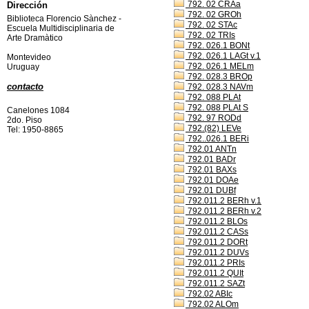
792. 02 CRAa
Dirección
792. 02 GROh
Biblioteca Florencio Sànchez -
792. 02 STAc
Escuela Multidisciplinaria de
792. 02 TRIs
Arte Dramàtico
792. 026.1 BONt
792. 026.1 LAGt v.1
Montevideo
792. 026.1 MELm
Uruguay
792. 028.3 BROp
contacto
792. 028.3 NAVm
792. 088 PLAt
792. 088 PLAt S
Canelones 1084
792. 97 RODd
2do. Piso
792.(82) LEVe
Tel: 1950-8865
792..026.1 BERi
792.01 ANTn
792.01 BADr
792.01 BAXs
792.01 DOAe
792.01 DUBf
792.011.2 BERh v.1
792.011.2 BERh v.2
792.011.2 BLOs
792.011.2 CASs
792.011.2 DORt
792.011.2 DUVs
792.011.2 PRIs
792.011.2 QUIt
792.011.2 SAZt
792.02 ABIc
792.02 ALOm