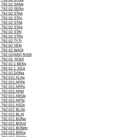
792.02 SANe
792.02 SERq
792.02 STAa
792.02 STAc
792.02 STAk
792.02 STAp
792.02 STAt
792.02 STRs
792.02 TYTt
792.02 VEIp
792.02 WAGt
792.02(460) RAGt
792.02. RODl
792.02.1 BENv
792.02.1 JOUr
792.02.DONa
792.021 ALAp
792.021 APPb
792.021 APPe
792.021 ARId
792.021 AROe
792.021 ARTe
792.021 ASOc
792.021 BLAh
792.021 BLAt
792.021 BONe
792.021 BOUd
792.021 BOWm
792.021 BREe