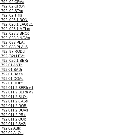
792. 02 CRAa
792. 02 GROh
792. 02 STAc
792. 02 TRIs
792. 026.1 BONt
792. 026.1 LAGt v.1
792. 026.1 MELm
792. 028.3 BROp
792. 028.3 NAVm
792. 088 PLAt
792. 088 PLAt S
792. 97 RODd
792.(82) LEVe
792..026.1 BERi
792.01 ANTn
792.01 BADr
792.01 BAXs
792.01 DOAe
792.01 DUBf
792.011.2 BERh v.1
792.011.2 BERh v.2
792.011.2 BLOs
792.011.2 CASs
792.011.2 DORt
792.011.2 DUVs
792.011.2 PRIs
792.011.2 QUIt
792.011.2 SAZt
792.02 ABIc
792.02 ALOm