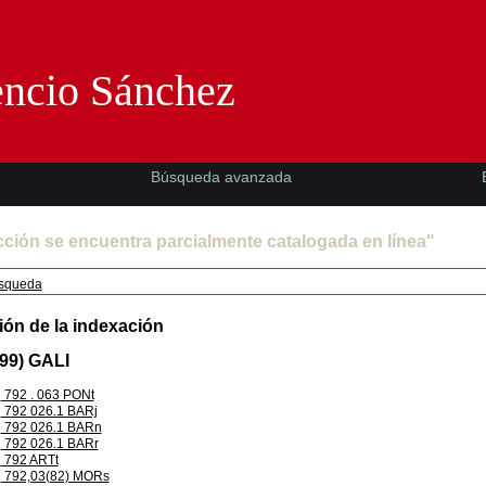
Florencio Sánchez -EMAD-
encio Sánchez
Búsqueda avanzada
cción se encuentra parcialmente catalogada en línea"
squeda
ión de la indexación
99) GALI
792 . 063 PONt
792 026.1 BARj
792 026.1 BARn
792 026.1 BARr
792 ARTt
792,03(82) MORs