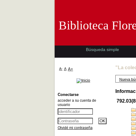
Biblioteca 
Biblioteca Flor
Búsqueda simple
"La cole
A-
A
A+
Nueva bú
Informac
Conectarse
acceder a su cuenta de
792.03(8
usuario
Olvidé mi contraseña