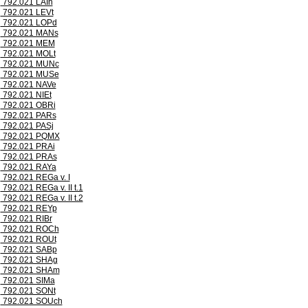
792.021 LAIh
792.021 LEVt
792.021 LOPd
792.021 MANs
792.021 MEM
792.021 MOLt
792.021 MUNc
792.021 MUSe
792.021 NAVe
792.021 NIEt
792.021 OBRi
792.021 PARs
792.021 PASj
792.021 PQMX
792.021 PRAi
792.021 PRAs
792.021 RAYa
792.021 REGa v. I
792.021 REGa v. II t.1
792.021 REGa v. II t.2
792.021 REYp
792.021 RIBr
792.021 ROCh
792.021 ROUt
792.021 SABp
792.021 SHAg
792.021 SHAm
792.021 SIMa
792.021 SONt
792.021 SOUch