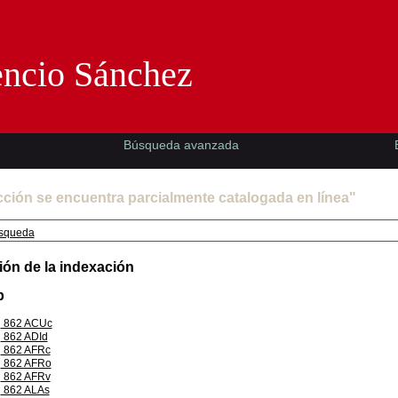
Florencio Sánchez -EMAD-
encio Sánchez
Búsqueda avanzada
cción se encuentra parcialmente catalogada en línea"
squeda
ión de la indexación
p
862 ACUc
862 ADId
862 AFRc
862 AFRo
862 AFRv
862 ALAs