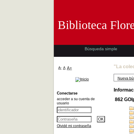
Biblioteca 
Biblioteca Flor
Búsqueda simple
"La cole
A-
A
A+
Nueva bú
Informac
Conectarse
acceder a su cuenta de
862 GOI
usuario
Olvidé mi contraseña