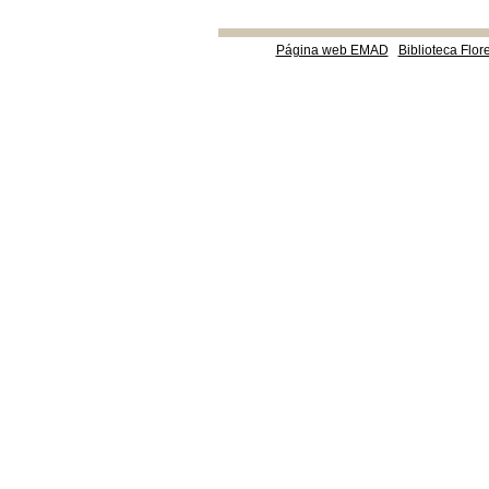
Página web EMAD
Biblioteca Flor