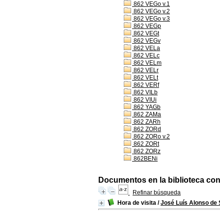
862 VEGo v.1
862 VEGo v.2
862 VEGo v.3
862 VEGp
862 VEGt
862 VEGv
862 VELa
862 VELc
862 VELm
862 VELr
862 VELt
862 VERf
862 VILb
862 VIUi
862 YAGb
862 ZAMa
862 ZARh
862 ZORd
862 ZORo v.2
862 ZORt
862 ZORz
862BENi
Documentos en la biblioteca con 
Refinar búsqueda
Hora de visita
/
José Luís Alonso de