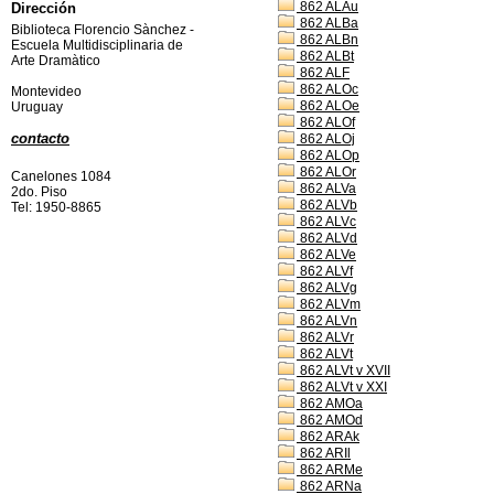
862 ALAu
Dirección
862 ALBa
Biblioteca Florencio Sànchez -
862 ALBn
Escuela Multidisciplinaria de
862 ALBt
Arte Dramàtico
862 ALF
862 ALOc
Montevideo
862 ALOe
Uruguay
862 ALOf
contacto
862 ALOj
862 ALOp
862 ALOr
Canelones 1084
862 ALVa
2do. Piso
862 ALVb
Tel: 1950-8865
862 ALVc
862 ALVd
862 ALVe
862 ALVf
862 ALVg
862 ALVm
862 ALVn
862 ALVr
862 ALVt
862 ALVt v XVII
862 ALVt v XXI
862 AMOa
862 AMOd
862 ARAk
862 ARIl
862 ARMe
862 ARNa