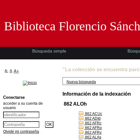
Biblioteca Florencio Sánchez -EMAD-
Biblioteca Florencio Sánc
Búsqueda simple
Búsqu
"La colección se encuentra parc
A-
A
A+
Nueva búsqueda
Información de la indexación
Conectarse
acceder a su cuenta de
862 ALOh
usuario
862 ACUc
862 ADId
862 AFRc
862 AFRo
Olvidé mi contraseña
862 AFRv
862 ALAs