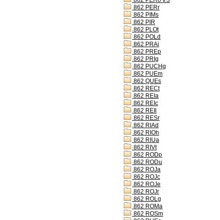
862 PERo v.3
862 PERr
862 PIMs
862 PIR
862 PLOt
862 POLd
862 PRAi
862 PREp
862 PRIg
862 PUCHg
862 PUEm
862 QUEs
862 RECt
862 REIa
862 REIc
862 REIl
862 RESr
862 RIAd
862 RIOh
862 RIUa
862 RIVt
862 RODp
862 RODu
862 ROJa
862 ROJc
862 ROJe
862 ROJr
862 ROLg
862 ROMa
862 ROSm