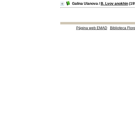
Galina Ulanova
/
B. Lvov anokhin
(19
Página web EMAD
Biblioteca Flor