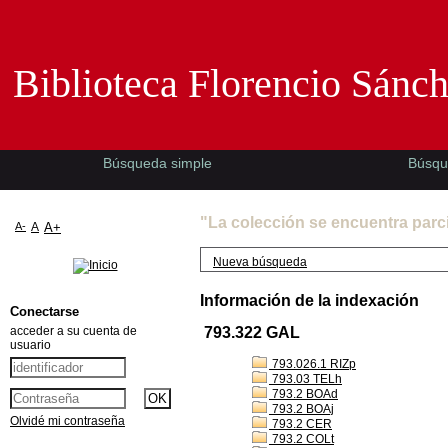
Biblioteca Florencio Sánchez -EMAD-
Biblioteca Florencio Sánc
Búsqueda simple
Búsqu
"La colección se encuentra parc
A-
A
A+
Nueva búsqueda
Información de la indexación
Conectarse
acceder a su cuenta de
793.322 GAL
usuario
793.026.1 RIZp
793.03 TELh
793.2 BOAd
793.2 BOAj
Olvidé mi contraseña
793.2 CER
793.2 COLt