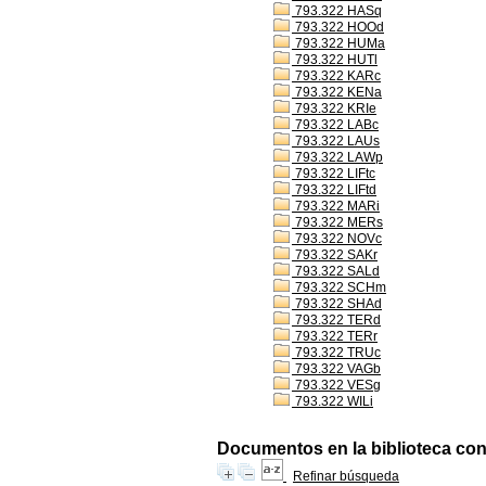
793.322 HASq
793.322 HOOd
793.322 HUMa
793.322 HUTl
793.322 KARc
793.322 KENa
793.322 KRIe
793.322 LABc
793.322 LAUs
793.322 LAWp
793.322 LIFtc
793.322 LIFtd
793.322 MARi
793.322 MERs
793.322 NOVc
793.322 SAKr
793.322 SALd
793.322 SCHm
793.322 SHAd
793.322 TERd
793.322 TERr
793.322 TRUc
793.322 VAGb
793.322 VESg
793.322 WILi
Documentos en la biblioteca con 
Refinar búsqueda