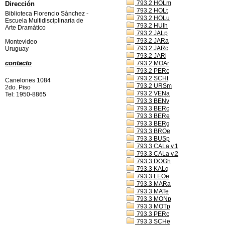
793.2 HOLm
Dirección
793.2 HOLt
Biblioteca Florencio Sànchez -
793.2 HOLu
Escuela Multidisciplinaria de
793.2 HUIh
Arte Dramàtico
793.2 JALp
793.2 JARa
Montevideo
793.2 JARc
Uruguay
793.2 JARj
contacto
793.2 MOAr
793.2 PERc
793.2 SCHt
Canelones 1084
793.2 URSm
2do. Piso
793.2 VENa
Tel: 1950-8865
793.3 BENv
793.3 BERc
793.3 BERe
793.3 BERg
793.3 BROe
793.3 BUSp
793.3 CALa v.1
793.3 CALa v.2
793.3 DOGh
793.3 KALq
793.3 LEOe
793.3 MARa
793.3 MATe
793.3 MONp
793.3 MOTp
793.3 PERc
793.3 SCHe