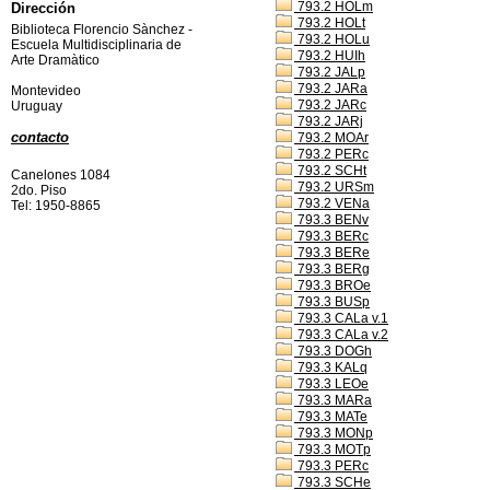
793.2 HOLm
Dirección
793.2 HOLt
Biblioteca Florencio Sànchez -
793.2 HOLu
Escuela Multidisciplinaria de
793.2 HUIh
Arte Dramàtico
793.2 JALp
793.2 JARa
Montevideo
793.2 JARc
Uruguay
793.2 JARj
contacto
793.2 MOAr
793.2 PERc
793.2 SCHt
Canelones 1084
793.2 URSm
2do. Piso
793.2 VENa
Tel: 1950-8865
793.3 BENv
793.3 BERc
793.3 BERe
793.3 BERg
793.3 BROe
793.3 BUSp
793.3 CALa v.1
793.3 CALa v.2
793.3 DOGh
793.3 KALq
793.3 LEOe
793.3 MARa
793.3 MATe
793.3 MONp
793.3 MOTp
793.3 PERc
793.3 SCHe