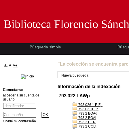
Biblioteca Florencio Sánchez -EMAD-
Biblioteca Florencio Sánc
Búsqueda simple
Búsqu
"La colección se encuentra parc
A-
A
A+
Nueva búsqueda
Información de la indexación
Conectarse
acceder a su cuenta de
793.322 LAWp
usuario
793.026.1 RIZp
793.03 TELh
793.2 BOAd
793.2 BOAj
Olvidé mi contraseña
793.2 CER
793.2 COLt