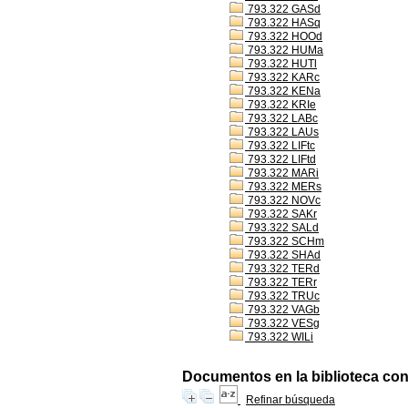
793.322 GASd
793.322 HASq
793.322 HOOd
793.322 HUMa
793.322 HUTl
793.322 KARc
793.322 KENa
793.322 KRIe
793.322 LABc
793.322 LAUs
793.322 LIFtc
793.322 LIFtd
793.322 MARi
793.322 MERs
793.322 NOVc
793.322 SAKr
793.322 SALd
793.322 SCHm
793.322 SHAd
793.322 TERd
793.322 TERr
793.322 TRUc
793.322 VAGb
793.322 VESg
793.322 WILi
Documentos en la biblioteca con 
Refinar búsqueda