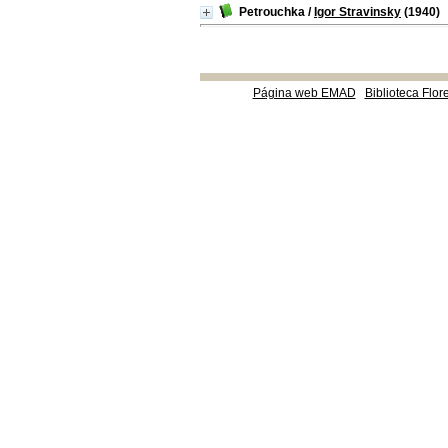
Petrouchka
/
Igor Stravinsky
(1940)
Página web EMAD
Biblioteca Flor