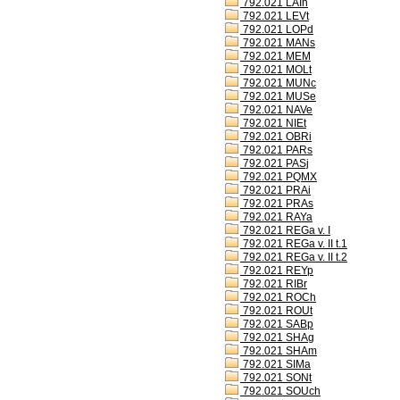
792.021 LAIh
792.021 LEVt
792.021 LOPd
792.021 MANs
792.021 MEM
792.021 MOLt
792.021 MUNc
792.021 MUSe
792.021 NAVe
792.021 NIEt
792.021 OBRi
792.021 PARs
792.021 PASj
792.021 PQMX
792.021 PRAi
792.021 PRAs
792.021 RAYa
792.021 REGa v. I
792.021 REGa v. II t.1
792.021 REGa v. II t.2
792.021 REYp
792.021 RIBr
792.021 ROCh
792.021 ROUt
792.021 SABp
792.021 SHAg
792.021 SHAm
792.021 SIMa
792.021 SONt
792.021 SOUch