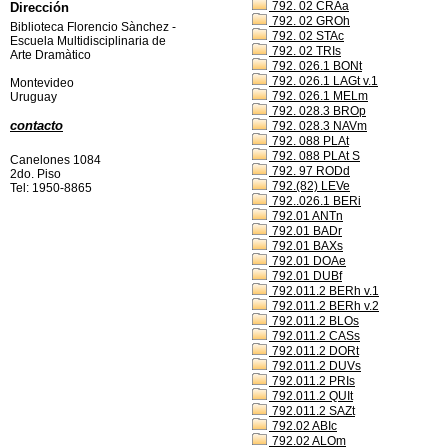
792. 02 CRAa
Dirección
792. 02 GROh
Biblioteca Florencio Sànchez -
792. 02 STAc
Escuela Multidisciplinaria de
792. 02 TRIs
Arte Dramàtico
792. 026.1 BONt
792. 026.1 LAGt v.1
Montevideo
792. 026.1 MELm
Uruguay
792. 028.3 BROp
contacto
792. 028.3 NAVm
792. 088 PLAt
792. 088 PLAt S
Canelones 1084
792. 97 RODd
2do. Piso
792.(82) LEVe
Tel: 1950-8865
792..026.1 BERi
792.01 ANTn
792.01 BADr
792.01 BAXs
792.01 DOAe
792.01 DUBf
792.011.2 BERh v.1
792.011.2 BERh v.2
792.011.2 BLOs
792.011.2 CASs
792.011.2 DORt
792.011.2 DUVs
792.011.2 PRIs
792.011.2 QUIt
792.011.2 SAZt
792.02 ABIc
792.02 ALOm