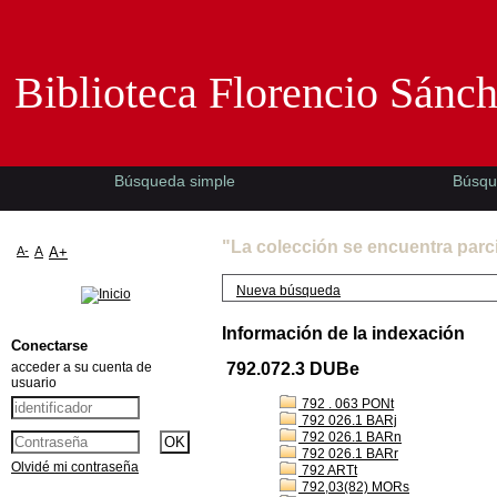
Biblioteca Florencio Sánchez -EMAD-
Biblioteca Florencio Sánc
Búsqueda simple
Búsqu
"La colección se encuentra parc
A-
A
A+
Nueva búsqueda
Información de la indexación
Conectarse
acceder a su cuenta de
792.072.3 DUBe
usuario
792 . 063 PONt
792 026.1 BARj
792 026.1 BARn
792 026.1 BARr
Olvidé mi contraseña
792 ARTt
792,03(82) MORs