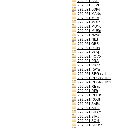
792.021 LAIh
792.021 LEVt
792.021 LOPd
792.021 MANs
792.021 MEM
792.021 MOLt
792.021 MUNc
792.021 MUSe
792.021 NAVe
792.021 NIEt
792.021 OBRi
792.021 PARs
792.021 PASj
792.021 PQMX
792.021 PRAi
792.021 PRAs
792.021 RAYa
792.021 REGa v. I
792.021 REGa v. II t.1
792.021 REGa v. II t.2
792.021 REYp
792.021 RIBr
792.021 ROCh
792.021 ROUt
792.021 SABp
792.021 SHAg
792.021 SHAm
792.021 SIMa
792.021 SONt
792.021 SOUch