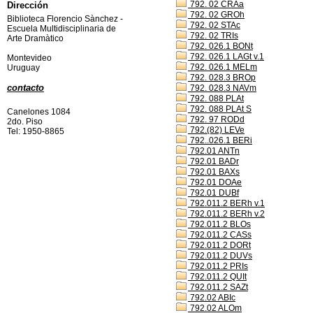
792. 02 CRAa
Dirección
792. 02 GROh
Biblioteca Florencio Sànchez -
792. 02 STAc
Escuela Multidisciplinaria de
792. 02 TRIs
Arte Dramàtico
792. 026.1 BONt
792. 026.1 LAGt v.1
Montevideo
792. 026.1 MELm
Uruguay
792. 028.3 BROp
contacto
792. 028.3 NAVm
792. 088 PLAt
792. 088 PLAt S
Canelones 1084
792. 97 RODd
2do. Piso
792.(82) LEVe
Tel: 1950-8865
792..026.1 BERi
792.01 ANTn
792.01 BADr
792.01 BAXs
792.01 DOAe
792.01 DUBf
792.011.2 BERh v.1
792.011.2 BERh v.2
792.011.2 BLOs
792.011.2 CASs
792.011.2 DORt
792.011.2 DUVs
792.011.2 PRIs
792.011.2 QUIt
792.011.2 SAZt
792.02 ABIc
792.02 ALOm