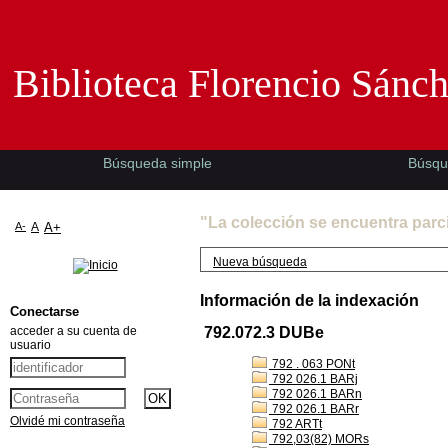
Biblioteca Florencio Sánchez -EMAD-
Biblioteca Florencio Sánc
Búsqueda simple
Búsqu
"La colección se encuentra parc
A-
A
A+
Nueva búsqueda
Información de la indexación
Conectarse
acceder a su cuenta de
792.072.3 DUBe
usuario
792 . 063 PONt
792 026.1 BARj
792 026.1 BARn
792 026.1 BARr
Olvidé mi contraseña
792 ARTt
792,03(82) MORs