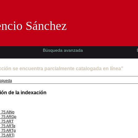
Florencio Sánchez -EMAD-
encio Sánchez
Búsqueda avanzada
cción se encuentra parcialmente catalogada en línea"
squeda
ión de la indexación
75 AINp
75 ARGp
75 ART
75 ARTe
75 ARTg
75 ARTj