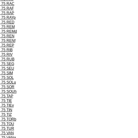
75 RAC
75 RAF
75 RAP
75 RAYp
75 RED
75 REM
75 REMd
75 REN
75 RENf
75 REP
75 RIB
75 RIV
75 RUB
75 SEG
75 SEU
75 SIM
75 SOL
75 SOLu
75 SOR
75 SQUh
75 TAP
75 TIE
75 TIEv
75 TIN
75 TIZ
75 TORb
75 TOU
75 TUR
75 VAN
75 VANg