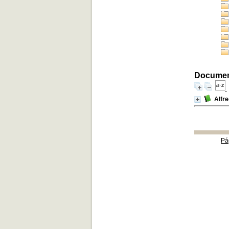
Document
Alfr
Pá