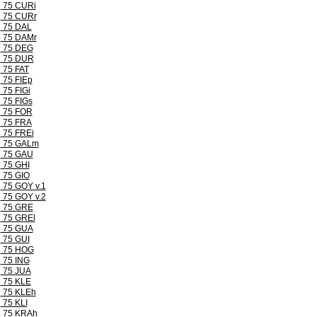
75 CURi
75 CURr
75 DAL
75 DAMr
75 DEG
75 DUR
75 FAT
75 FIEp
75 FIGi
75 FIGs
75 FOR
75 FRA
75 FREi
75 GALm
75 GAU
75 GHI
75 GIO
75 GOY v.1
75 GOY v.2
75 GRE
75 GREl
75 GUA
75 GUI
75 HOG
75 ING
75 JUA
75 KLE
75 KLEh
75 KLI
75 KRAh