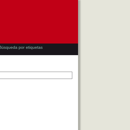
Búsqueda por etiquetas