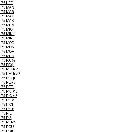
75 LEO
75 MAN
75 MAS
75 MAT
75 MAX
75 MEN
75 MIG
75 MINd
75 MIR
75 MOD
75 MON
75 MOR
75 MUR
75 PARe
75 PAYp
75 PELh v.1
75 PELh v.2
75 PELp
75 PERu
75 PETs
75 PIC v.1
75 PIC v.2
75 PICe
75 PICf
75 PICp
75 PIE
75 PIS
75 POPp
75 POU
75 PRIi