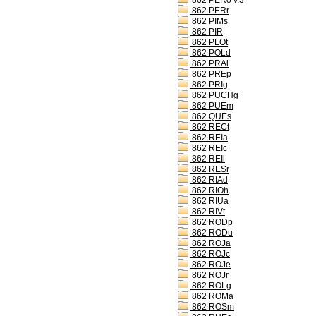
862 PERo v.3
862 PERr
862 PIMs
862 PIR
862 PLOt
862 POLd
862 PRAi
862 PREp
862 PRIg
862 PUCHg
862 PUEm
862 QUEs
862 RECt
862 REIa
862 REIc
862 REIl
862 RESr
862 RIAd
862 RIOh
862 RIUa
862 RIVt
862 RODp
862 RODu
862 ROJa
862 ROJc
862 ROJe
862 ROJr
862 ROLg
862 ROMa
862 ROSm