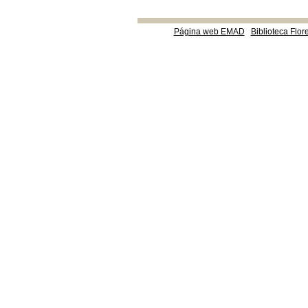
Página web EMAD
Biblioteca Flor