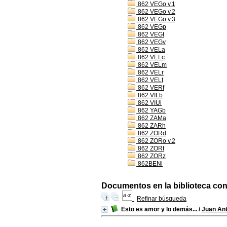
862 VEGo v.1
862 VEGo v.2
862 VEGo v.3
862 VEGp
862 VEGt
862 VEGv
862 VELa
862 VELc
862 VELm
862 VELr
862 VELt
862 VERf
862 VILb
862 VIUi
862 YAGb
862 ZAMa
862 ZARh
862 ZORd
862 ZORo v.2
862 ZORt
862 ZORz
862BENi
Documentos en la biblioteca con 
Refinar búsqueda
Esto es amor y lo demás...
/
Juan An