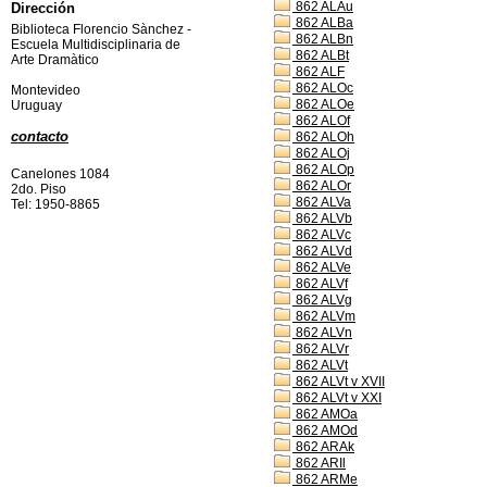
862 ALAu
Dirección
862 ALBa
Biblioteca Florencio Sànchez -
862 ALBn
Escuela Multidisciplinaria de
862 ALBt
Arte Dramàtico
862 ALF
862 ALOc
Montevideo
862 ALOe
Uruguay
862 ALOf
contacto
862 ALOh
862 ALOj
862 ALOp
Canelones 1084
862 ALOr
2do. Piso
862 ALVa
Tel: 1950-8865
862 ALVb
862 ALVc
862 ALVd
862 ALVe
862 ALVf
862 ALVg
862 ALVm
862 ALVn
862 ALVr
862 ALVt
862 ALVt v XVII
862 ALVt v XXI
862 AMOa
862 AMOd
862 ARAk
862 ARIl
862 ARMe