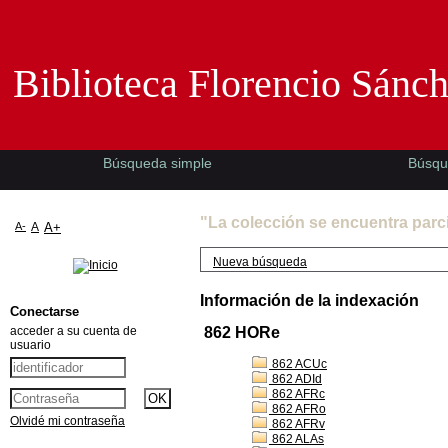
Biblioteca Florencio Sánchez -EMAD-
Biblioteca Florencio Sánc
Búsqueda simple
Búsqu
"La colección se encuentra parc
A-
A
A+
Nueva búsqueda
Información de la indexación
Conectarse
acceder a su cuenta de
862 HORe
usuario
862 ACUc
862 ADId
862 AFRc
862 AFRo
Olvidé mi contraseña
862 AFRv
862 ALAs