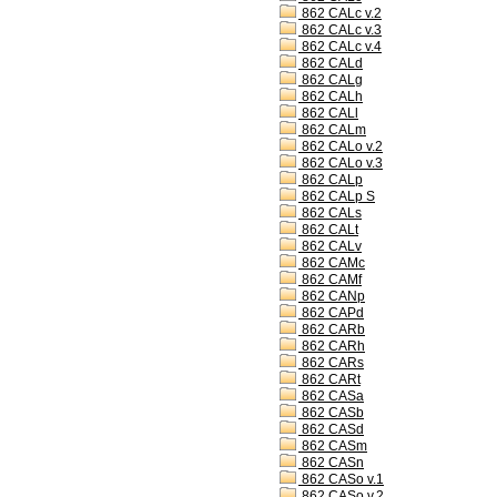
862 CALc v.2
862 CALc v.3
862 CALc v.4
862 CALd
862 CALg
862 CALh
862 CALl
862 CALm
862 CALo v.2
862 CALo v.3
862 CALp
862 CALp S
862 CALs
862 CALt
862 CALv
862 CAMc
862 CAMf
862 CANp
862 CAPd
862 CARb
862 CARh
862 CARs
862 CARt
862 CASa
862 CASb
862 CASd
862 CASm
862 CASn
862 CASo v.1
862 CASo v.2