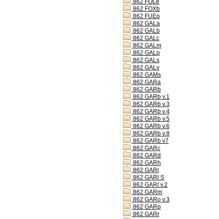
862 FOLe
862 FOXb
862 FUEp
862 GALa
862 GALb
862 GALc
862 GALm
862 GALp
862 GALs
862 GALv
862 GAMs
862 GARa
862 GARb
862 GARb v.1
862 GARb v.3
862 GARb v.4
862 GARb v.5
862 GARb v.6
862 GARb v.8
862 GARb v7
862 GARc
862 GARd
862 GARh
862 GARl
862 GARl S
862 GARl v.2
862 GARm
862 GARo v.3
862 GARp
862 GARr