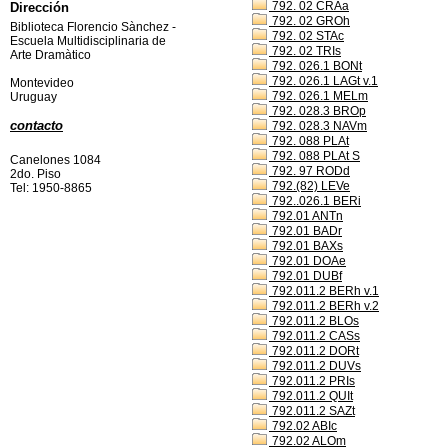
792. 02 CRAa
Dirección
792. 02 GROh
Biblioteca Florencio Sànchez -
792. 02 STAc
Escuela Multidisciplinaria de
792. 02 TRIs
Arte Dramàtico
792. 026.1 BONt
792. 026.1 LAGt v.1
Montevideo
792. 026.1 MELm
Uruguay
792. 028.3 BROp
contacto
792. 028.3 NAVm
792. 088 PLAt
792. 088 PLAt S
Canelones 1084
792. 97 RODd
2do. Piso
792.(82) LEVe
Tel: 1950-8865
792..026.1 BERi
792.01 ANTn
792.01 BADr
792.01 BAXs
792.01 DOAe
792.01 DUBf
792.011.2 BERh v.1
792.011.2 BERh v.2
792.011.2 BLOs
792.011.2 CASs
792.011.2 DORt
792.011.2 DUVs
792.011.2 PRIs
792.011.2 QUIt
792.011.2 SAZt
792.02 ABIc
792.02 ALOm