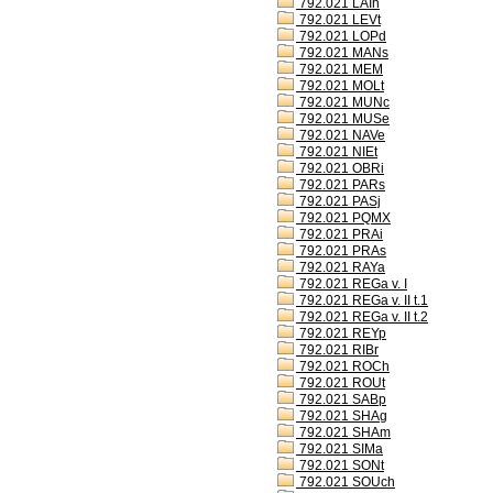
792.021 LAIh
792.021 LEVt
792.021 LOPd
792.021 MANs
792.021 MEM
792.021 MOLt
792.021 MUNc
792.021 MUSe
792.021 NAVe
792.021 NIEt
792.021 OBRi
792.021 PARs
792.021 PASj
792.021 PQMX
792.021 PRAi
792.021 PRAs
792.021 RAYa
792.021 REGa v. I
792.021 REGa v. II t.1
792.021 REGa v. II t.2
792.021 REYp
792.021 RIBr
792.021 ROCh
792.021 ROUt
792.021 SABp
792.021 SHAg
792.021 SHAm
792.021 SIMa
792.021 SONt
792.021 SOUch