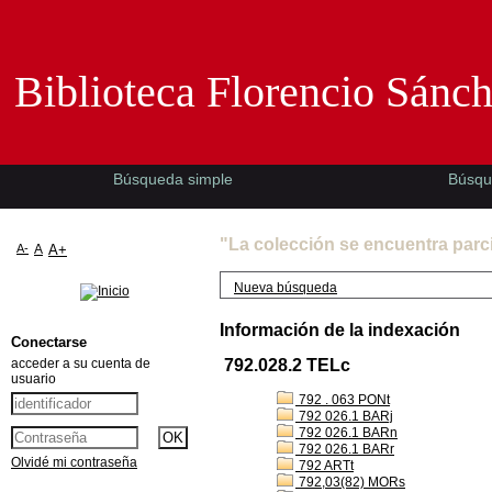
Biblioteca Florencio Sánchez -EMAD-
Biblioteca Florencio Sánc
Búsqueda simple
Búsqu
"La colección se encuentra parc
A-
A
A+
Nueva búsqueda
Información de la indexación
Conectarse
acceder a su cuenta de
792.028.2 TELc
usuario
792 . 063 PONt
792 026.1 BARj
792 026.1 BARn
792 026.1 BARr
Olvidé mi contraseña
792 ARTt
792,03(82) MORs