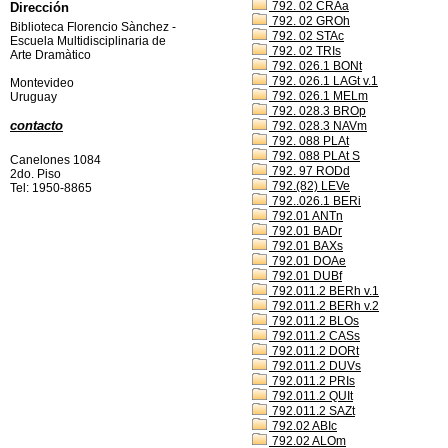
792. 02 CRAa
Dirección
792. 02 GROh
Biblioteca Florencio Sànchez -
792. 02 STAc
Escuela Multidisciplinaria de
792. 02 TRIs
Arte Dramàtico
792. 026.1 BONt
792. 026.1 LAGt v.1
Montevideo
792. 026.1 MELm
Uruguay
792. 028.3 BROp
contacto
792. 028.3 NAVm
792. 088 PLAt
792. 088 PLAt S
Canelones 1084
792. 97 RODd
2do. Piso
792.(82) LEVe
Tel: 1950-8865
792..026.1 BERi
792.01 ANTn
792.01 BADr
792.01 BAXs
792.01 DOAe
792.01 DUBf
792.011.2 BERh v.1
792.011.2 BERh v.2
792.011.2 BLOs
792.011.2 CASs
792.011.2 DORt
792.011.2 DUVs
792.011.2 PRIs
792.011.2 QUIt
792.011.2 SAZt
792.02 ABIc
792.02 ALOm