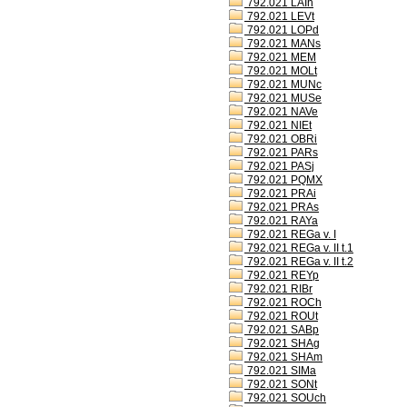
792.021 LAIh
792.021 LEVt
792.021 LOPd
792.021 MANs
792.021 MEM
792.021 MOLt
792.021 MUNc
792.021 MUSe
792.021 NAVe
792.021 NIEt
792.021 OBRi
792.021 PARs
792.021 PASj
792.021 PQMX
792.021 PRAi
792.021 PRAs
792.021 RAYa
792.021 REGa v. I
792.021 REGa v. II t.1
792.021 REGa v. II t.2
792.021 REYp
792.021 RIBr
792.021 ROCh
792.021 ROUt
792.021 SABp
792.021 SHAg
792.021 SHAm
792.021 SIMa
792.021 SONt
792.021 SOUch