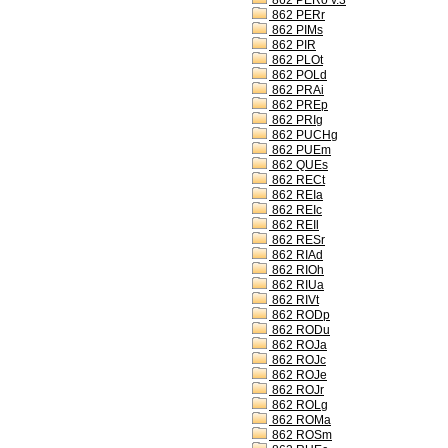
862 PERo v.3
862 PERr
862 PIMs
862 PIR
862 PLOt
862 POLd
862 PRAi
862 PREp
862 PRIg
862 PUCHg
862 PUEm
862 QUEs
862 RECt
862 REIa
862 REIc
862 REIl
862 RESr
862 RIAd
862 RIOh
862 RIUa
862 RIVt
862 RODp
862 RODu
862 ROJa
862 ROJc
862 ROJe
862 ROJr
862 ROLg
862 ROMa
862 ROSm