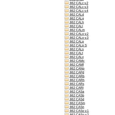
862 CALc v.2
862 CALc v.3
862 CALc v.4
862 CALd
862 CALg
862 CALh
862 CALl
862 CALm
862 CALo v.2
862 CALo v.3
862 CALp
862 CALp S
862 CALs
862 CALt
862 CALv
862 CAMc
862 CAMf
862 CANp
862 CAPd
862 CARb
862 CARh
862 CARs
862 CARt
862 CASa
862 CASb
862 CASd
862 CASm
862 CASn
862 CASo v.1
862 CASo v.2