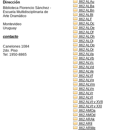
862 ALAu
Dirección
862 ALBa
Biblioteca Florencio Sànchez -
862 ALBn
Escuela Multidisciplinaria de
862 ALBt
Arte Dramàtico
862 ALF
862 ALOc
Montevideo
862 ALOe
Uruguay
862 ALOf
contacto
862 ALOh
862 ALOj
862 ALOp
Canelones 1084
862 ALOr
2do. Piso
862 ALVa
Tel: 1950-8865
862 ALVb
862 ALVc
862 ALVd
862 ALVe
862 ALVf
862 ALVg
862 ALVm
862 ALVn
862 ALVr
862 ALVt
862 ALVt v XVII
862 ALVt v XXI
862 AMOa
862 AMOd
862 ARAk
862 ARIl
862 ARMe