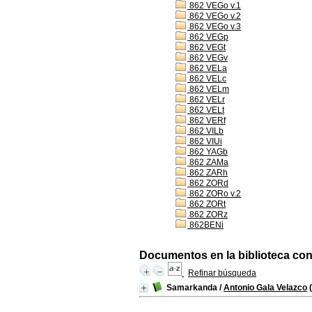
862 VEGo v.1
862 VEGo v.2
862 VEGo v.3
862 VEGp
862 VEGt
862 VEGv
862 VELa
862 VELc
862 VELm
862 VELr
862 VELt
862 VERf
862 VILb
862 VIUi
862 YAGb
862 ZAMa
862 ZARh
862 ZORd
862 ZORo v.2
862 ZORt
862 ZORz
862BENi
Documentos en la biblioteca con 
Refinar búsqueda
Samarkanda
/
Antonio Gala Velazco
(