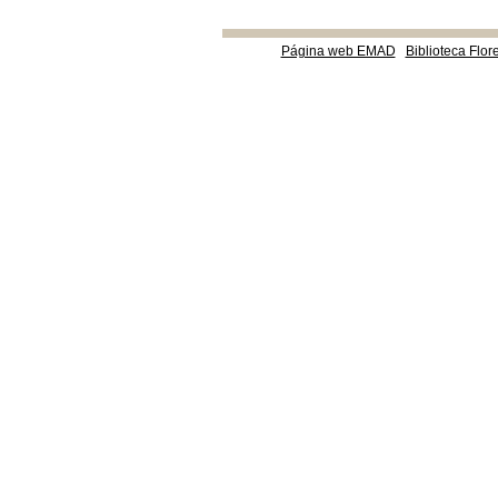
Página web EMAD
Biblioteca Flor