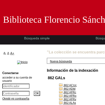
Biblioteca Florencio Sánchez -EMAD-
Biblioteca Florencio Sánc
Búsqueda simple
Búsqu
"La colección se encuentra parc
A-
A
A+
Nueva búsqueda
Información de la indexación
Conectarse
acceder a su cuenta de
862 GALs
usuario
862 ACUc
862 ADId
862 AFRc
862 AFRo
Olvidé mi contraseña
862 AFRv
862 ALAs