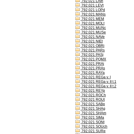
792.021 LAIh
792.021 LEVt
792.021 LOPd
792.021 MANs
792.021 MEM
792.021 MOLt
792.021 MUNc
792.021 MUSe
792.021 NAVe
792.021 NIEt
792.021 OBRi
792.021 PARs
792.021 PASj
792.021 PQMX
792.021 PRAi
792.021 PRAs
792.021 RAYa
792.021 REGa v. I
792.021 REGa v. II t.1
792.021 REGa v. II t.2
792.021 REYp
792.021 ROCh
792.021 ROUt
792.021 SABp
792.021 SHAg
792.021 SHAm
792.021 SIMa
792.021 SONt
792.021 SOUch
792.021 SURe