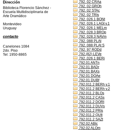
792. 02 CRAa
Dirección
792. 02 GROh
Biblioteca Florencio Sànchez -
792. 02 STAc
Escuela Multidisciplinaria de
792. 02 TRIs
Arte Dramàtico
792. 026.1 BONt
792. 026.1 LAGt v.1
Montevideo
792. 026.1 MELm
Uruguay
792. 028.3 BROp
contacto
792. 028.3 NAVm
792. 088 PLAt
792. 088 PLAt S
Canelones 1084
792. 97 RODd
2do. Piso
792.(82) LEVe
Tel: 1950-8865
792..026.1 BERi
792.01 ANTn
792.01 BADr
792.01 BAXs
792.01 DOAe
792.01 DUBf
792.011.2 BERh v.1
792.011.2 BERh v.2
792.011.2 BLOs
792.011.2 CASs
792.011.2 DORt
792.011.2 DUVs
792.011.2 PRIs
792.011.2 QUIt
792.011.2 SAZt
792.02 ABIc
792.02 ALOm