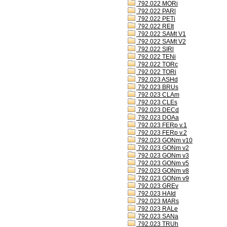
792.022 MORi
792.022 PARl
792.022 PETi
792.022 REIt
792.022 SAMt V1
792.022 SAMt V2
792.022 SIRl
792.022 TENi
792.022 TORc
792.022 TORi
792.023 ASHd
792.023 BRUs
792.023 CLAm
792.023 CLEs
792.023 DECd
792.023 DOAa
792.023 FERp v.1
792.023 FERp v.2
792.023 GONm v10
792.023 GONm v2
792.023 GONm v3
792.023 GONm v5
792.023 GONm v8
792.023 GONm v9
792.023 GREv
792.023 HAId
792.023 MARs
792.023 RALe
792.023 SANa
792.023 TRUh