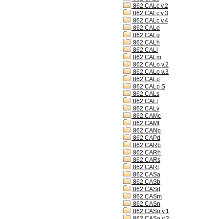
862 CALc v.2
862 CALc v.3
862 CALc v.4
862 CALd
862 CALg
862 CALh
862 CALl
862 CALm
862 CALo v.2
862 CALo v.3
862 CALp
862 CALp S
862 CALs
862 CALt
862 CALv
862 CAMc
862 CAMf
862 CANp
862 CAPd
862 CARb
862 CARh
862 CARs
862 CARt
862 CASa
862 CASb
862 CASd
862 CASm
862 CASn
862 CASo v.1
862 CASo v.2