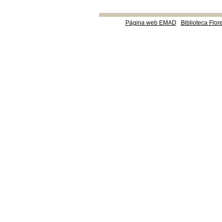
Página web EMAD
Biblioteca Flor