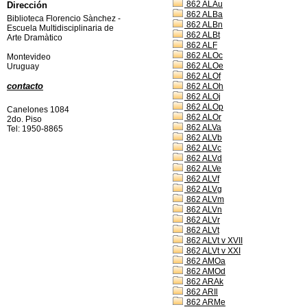
862 ALAu
Dirección
862 ALBa
Biblioteca Florencio Sànchez -
862 ALBn
Escuela Multidisciplinaria de
862 ALBt
Arte Dramàtico
862 ALF
862 ALOc
Montevideo
862 ALOe
Uruguay
862 ALOf
contacto
862 ALOh
862 ALOj
862 ALOp
Canelones 1084
862 ALOr
2do. Piso
862 ALVa
Tel: 1950-8865
862 ALVb
862 ALVc
862 ALVd
862 ALVe
862 ALVf
862 ALVg
862 ALVm
862 ALVn
862 ALVr
862 ALVt
862 ALVt v XVII
862 ALVt v XXI
862 AMOa
862 AMOd
862 ARAk
862 ARIl
862 ARMe