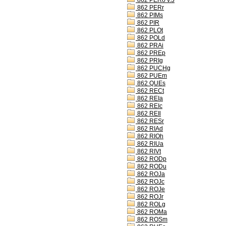
862 PERo v.3
862 PERr
862 PIMs
862 PIR
862 PLOt
862 POLd
862 PRAi
862 PREp
862 PRIg
862 PUCHg
862 PUEm
862 QUEs
862 RECt
862 REIa
862 REIc
862 REIl
862 RESr
862 RIAd
862 RIOh
862 RIUa
862 RIVt
862 RODp
862 RODu
862 ROJa
862 ROJc
862 ROJe
862 ROJr
862 ROLg
862 ROMa
862 ROSm