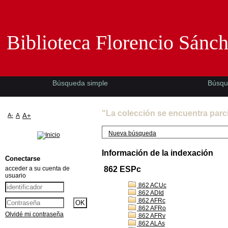
Biblioteca Florencio Sánchez -EMAD-
Biblioteca Florencio Sánc
Búsqueda simple
Búsqu
"La colección se encuentra parc
A-
A
A+
Nueva búsqueda
Información de la indexación
Conectarse
acceder a su cuenta de
862 ESPc
usuario
862 ACUc
862 ADId
862 AFRc
862 AFRo
Olvidé mi contraseña
862 AFRv
862 ALAs