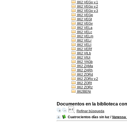
862 VEGo v.1
862 VEGo v.2
862 VEGo v.3
862 VEGp
862 VEGt
862 VEGv
862 VELa
862 VELc
862 VELm
862 VELr
862 VELt
862 VERf
862 VILb
862 VIUi
862 YAGb
862 ZAMa
862 ZARh
862 ZORd
862 ZORo v.2
862 ZORt
862 ZORz
862BENi
Documentos en la biblioteca con 
Refinar búsqueda
Cuatrocientos días sin luz
/
Vanessa 