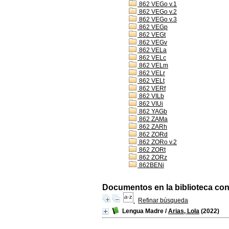
862 VEGo v.1
862 VEGo v.2
862 VEGo v.3
862 VEGp
862 VEGt
862 VEGv
862 VELa
862 VELc
862 VELm
862 VELr
862 VELt
862 VERf
862 VILb
862 VIUi
862 YAGb
862 ZAMa
862 ZARh
862 ZORd
862 ZORo v.2
862 ZORt
862 ZORz
862BENi
Documentos en la biblioteca con l
Refinar búsqueda
Lengua Madre
/
Arias, Lola
(2022)