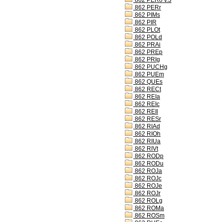
862 PERo v.3
862 PERr
862 PIMs
862 PIR
862 PLOt
862 POLd
862 PRAi
862 PREp
862 PRIg
862 PUCHg
862 PUEm
862 QUEs
862 RECt
862 REIa
862 REIc
862 REIl
862 RESr
862 RIAd
862 RIOh
862 RIUa
862 RIVt
862 RODp
862 RODu
862 ROJa
862 ROJc
862 ROJe
862 ROJr
862 ROLg
862 ROMa
862 ROSm