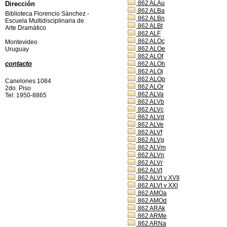
862 ALAu
Dirección
862 ALBa
Biblioteca Florencio Sànchez -
862 ALBn
Escuela Multidisciplinaria de
862 ALBt
Arte Dramàtico
862 ALF
862 ALOc
Montevideo
862 ALOe
Uruguay
862 ALOf
contacto
862 ALOh
862 ALOj
862 ALOp
Canelones 1084
862 ALOr
2do. Piso
862 ALVa
Tel: 1950-8865
862 ALVb
862 ALVc
862 ALVd
862 ALVe
862 ALVf
862 ALVg
862 ALVm
862 ALVn
862 ALVr
862 ALVt
862 ALVt v XVII
862 ALVt v XXI
862 AMOa
862 AMOd
862 ARAk
862 ARMe
862 ARNa