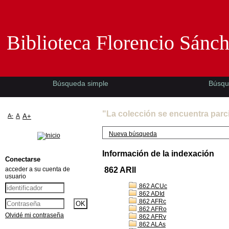
Biblioteca Florencio Sánchez -EMAD-
Biblioteca Florencio Sánc
Búsqueda simple
Búsqu
"La colección se encuentra parc
A-
A
A+
Nueva búsqueda
Información de la indexación
Conectarse
acceder a su cuenta de
862 ARIl
usuario
862 ACUc
862 ADId
862 AFRc
862 AFRo
Olvidé mi contraseña
862 AFRv
862 ALAs