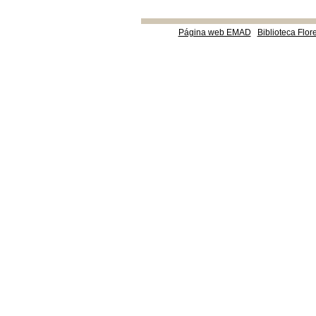
Página web EMAD
Biblioteca Flor