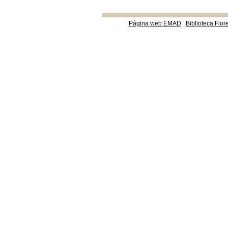
Página web EMAD
Biblioteca Flor