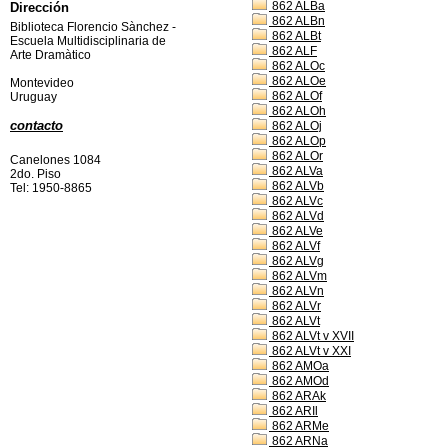
862 ALBa
Dirección
862 ALBn
Biblioteca Florencio Sànchez -
862 ALBt
Escuela Multidisciplinaria de
862 ALF
Arte Dramàtico
862 ALOc
862 ALOe
Montevideo
862 ALOf
Uruguay
862 ALOh
contacto
862 ALOj
862 ALOp
862 ALOr
Canelones 1084
862 ALVa
2do. Piso
862 ALVb
Tel: 1950-8865
862 ALVc
862 ALVd
862 ALVe
862 ALVf
862 ALVg
862 ALVm
862 ALVn
862 ALVr
862 ALVt
862 ALVt v XVII
862 ALVt v XXI
862 AMOa
862 AMOd
862 ARAk
862 ARIl
862 ARMe
862 ARNa