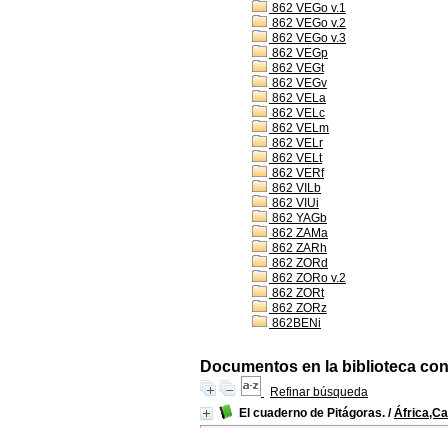
862 VEGo v.1
862 VEGo v.2
862 VEGo v.3
862 VEGp
862 VEGt
862 VEGv
862 VELa
862 VELc
862 VELm
862 VELr
862 VELt
862 VERf
862 VILb
862 VIUi
862 YAGb
862 ZAMa
862 ZARh
862 ZORd
862 ZORo v.2
862 ZORt
862 ZORz
862BENi
Documentos en la biblioteca con 
Refinar búsqueda
El cuaderno de Pitágoras.
/
África,Ca