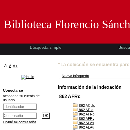
Biblioteca Florencio Sánchez -EMAD-
Biblioteca Florencio Sánc
Búsqueda simple
Búsqu
"La colección se encuentra parc
A-
A
A+
Nueva búsqueda
Información de la indexación
Conectarse
acceder a su cuenta de
862 AFRc
usuario
862 ACUc
862 ADId
862 AFRo
862 AFRv
Olvidé mi contraseña
862 ALAs
862 ALAu