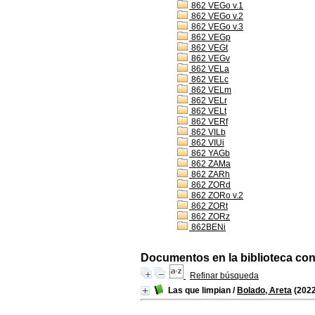
862 VEGo v.1
862 VEGo v.2
862 VEGo v.3
862 VEGp
862 VEGt
862 VEGv
862 VELa
862 VELc
862 VELm
862 VELr
862 VELt
862 VERf
862 VILb
862 VIUi
862 YAGb
862 ZAMa
862 ZARh
862 ZORd
862 ZORo v.2
862 ZORt
862 ZORz
862BENi
Documentos en la biblioteca con 
Refinar búsqueda
Las que limpian
/
Bolado, Areta
(2022