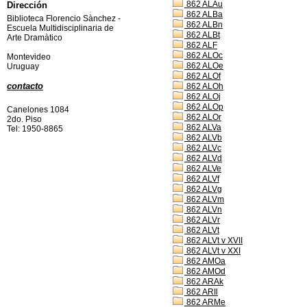
862 ALAu
Dirección
862 ALBa
Biblioteca Florencio Sànchez -
862 ALBn
Escuela Multidisciplinaria de
862 ALBt
Arte Dramàtico
862 ALF
862 ALOc
Montevideo
862 ALOe
Uruguay
862 ALOf
contacto
862 ALOh
862 ALOj
862 ALOp
Canelones 1084
862 ALOr
2do. Piso
862 ALVa
Tel: 1950-8865
862 ALVb
862 ALVc
862 ALVd
862 ALVe
862 ALVf
862 ALVg
862 ALVm
862 ALVn
862 ALVr
862 ALVt
862 ALVt v XVII
862 ALVt v XXI
862 AMOa
862 AMOd
862 ARAk
862 ARIl
862 ARMe