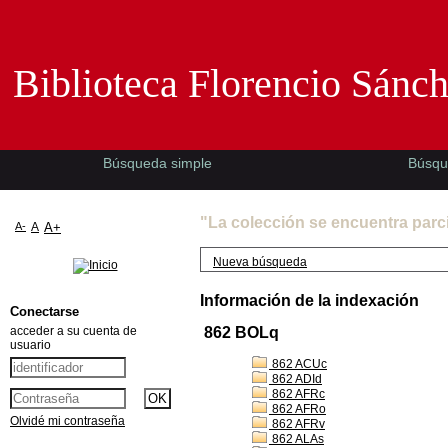
Biblioteca Florencio Sánchez -EMAD-
Biblioteca Florencio Sánc
Búsqueda simple
Búsqu
"La colección se encuentra parc
A-
A
A+
Nueva búsqueda
Información de la indexación
Conectarse
acceder a su cuenta de
862 BOLq
usuario
862 ACUc
862 ADId
862 AFRc
862 AFRo
Olvidé mi contraseña
862 AFRv
862 ALAs