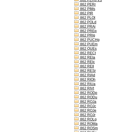
862 PERo v.3
862 PERr
862 PIMs
862 PIR
862 PLOt
862 POLd
862 PRAi
862 PREp
862 PRIg
862 PUCHg
862 PUEm
862 QUEs
862 RECt
862 REIa
862 REIc
862 REIl
862 RESr
862 RIAd
862 RIOh
862 RIUa
862 RIVt
862 RODp
862 RODu
862 ROJa
862 ROJc
862 ROJe
862 ROJr
862 ROLg
862 ROMa
862 ROSm