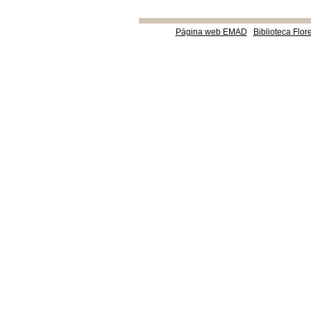
Página web EMAD
Biblioteca Flor