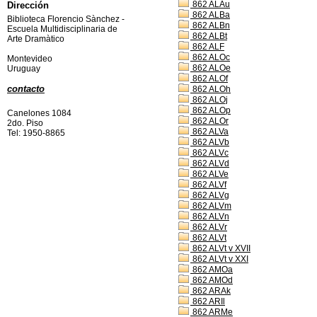
862 ALAu
Dirección
862 ALBa
Biblioteca Florencio Sànchez -
862 ALBn
Escuela Multidisciplinaria de
862 ALBt
Arte Dramàtico
862 ALF
862 ALOc
Montevideo
862 ALOe
Uruguay
862 ALOf
contacto
862 ALOh
862 ALOj
862 ALOp
Canelones 1084
862 ALOr
2do. Piso
862 ALVa
Tel: 1950-8865
862 ALVb
862 ALVc
862 ALVd
862 ALVe
862 ALVf
862 ALVg
862 ALVm
862 ALVn
862 ALVr
862 ALVt
862 ALVt v XVII
862 ALVt v XXI
862 AMOa
862 AMOd
862 ARAk
862 ARIl
862 ARMe