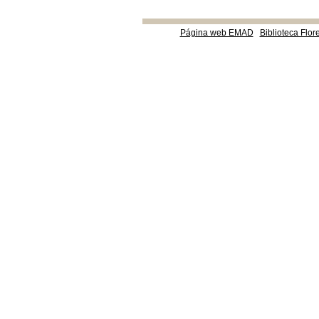
Página web EMAD
Biblioteca Flor