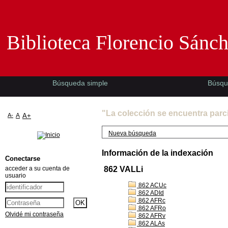
Biblioteca Florencio Sánchez -EMAD-
Biblioteca Florencio Sánc
Búsqueda simple
Búsqu
"La colección se encuentra parc
A-
A
A+
Nueva búsqueda
Información de la indexación
Conectarse
acceder a su cuenta de
862 VALLi
usuario
862 ACUc
862 ADId
862 AFRc
862 AFRo
Olvidé mi contraseña
862 AFRv
862 ALAs