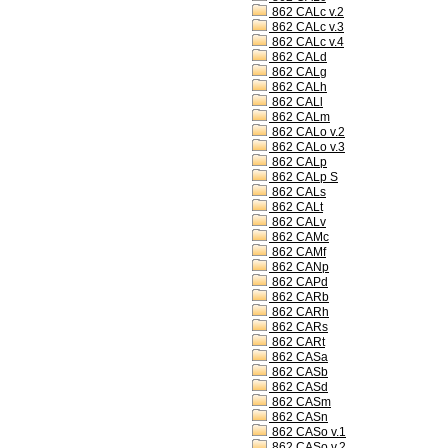
862 CALc v.2
862 CALc v.3
862 CALc v.4
862 CALd
862 CALg
862 CALh
862 CALl
862 CALm
862 CALo v.2
862 CALo v.3
862 CALp
862 CALp S
862 CALs
862 CALt
862 CALv
862 CAMc
862 CAMf
862 CANp
862 CAPd
862 CARb
862 CARh
862 CARs
862 CARt
862 CASa
862 CASb
862 CASd
862 CASm
862 CASn
862 CASo v.1
862 CASo v.2