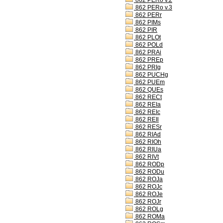
862 PERo v.2
862 PERo v.3
862 PERr
862 PIMs
862 PIR
862 PLOt
862 POLd
862 PRAi
862 PREp
862 PRIg
862 PUCHg
862 PUEm
862 QUEs
862 RECt
862 REIa
862 REIc
862 REIl
862 RESr
862 RIAd
862 RIOh
862 RIUa
862 RIVt
862 RODp
862 RODu
862 ROJa
862 ROJc
862 ROJe
862 ROJr
862 ROLg
862 ROMa