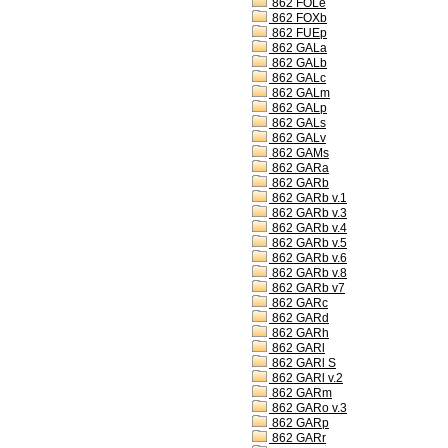
862 FOLe
862 FOXb
862 FUEp
862 GALa
862 GALb
862 GALc
862 GALm
862 GALp
862 GALs
862 GALv
862 GAMs
862 GARa
862 GARb
862 GARb v.1
862 GARb v.3
862 GARb v.4
862 GARb v.5
862 GARb v.6
862 GARb v.8
862 GARb v7
862 GARc
862 GARd
862 GARh
862 GARl
862 GARl S
862 GARl v.2
862 GARm
862 GARo v.3
862 GARp
862 GARr