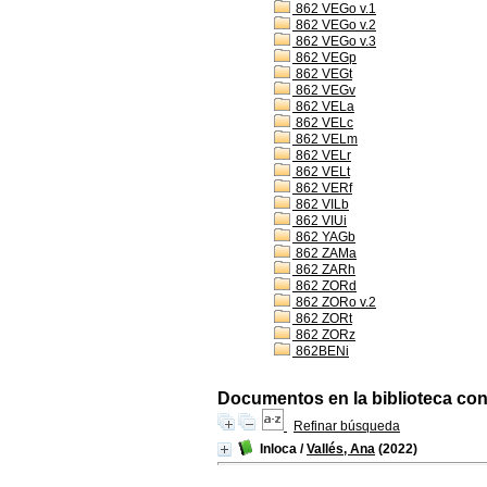
862 VEGo v.1
862 VEGo v.2
862 VEGo v.3
862 VEGp
862 VEGt
862 VEGv
862 VELa
862 VELc
862 VELm
862 VELr
862 VELt
862 VERf
862 VILb
862 VIUi
862 YAGb
862 ZAMa
862 ZARh
862 ZORd
862 ZORo v.2
862 ZORt
862 ZORz
862BENi
Documentos en la biblioteca con 
Refinar búsqueda
Inloca
/
Vallés, Ana
(2022)