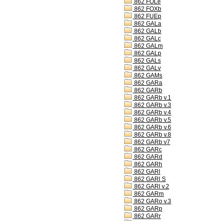
862 FOLe
862 FOXb
862 FUEp
862 GALa
862 GALb
862 GALc
862 GALm
862 GALp
862 GALs
862 GALv
862 GAMs
862 GARa
862 GARb
862 GARb v.1
862 GARb v.3
862 GARb v.4
862 GARb v.5
862 GARb v.6
862 GARb v.8
862 GARb v7
862 GARc
862 GARd
862 GARh
862 GARl
862 GARl S
862 GARl v.2
862 GARm
862 GARo v.3
862 GARp
862 GARr