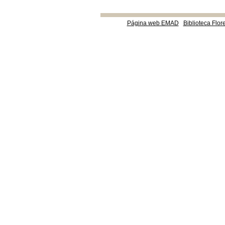
Página web EMAD
Biblioteca Flor