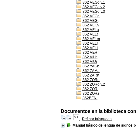
862 VEGo v.1
862 VEGo v.2
862 VEGo v.3
862 VEGp
862 VEGt
862 VEGv
862 VELa
862 VELc
862 VELm
862 VELr
862 VELt
862 VERf
862 VILb
862 VIUi
862 YAGb
862 ZAMa
862 ZARh
862 ZORd
862 ZORo v.2
862 ZORt
862 ZORz
862BENi
Documentos en la biblioteca con 
Refinar búsqueda
Manual básico de lengua de signos 