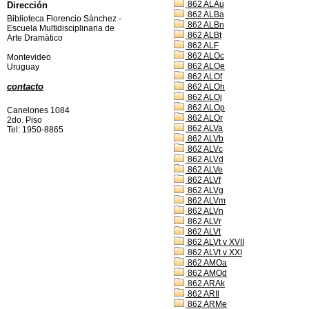
862 ALAu
Dirección
862 ALBa
Biblioteca Florencio Sànchez -
862 ALBn
Escuela Multidisciplinaria de
862 ALBt
Arte Dramàtico
862 ALF
862 ALOc
Montevideo
862 ALOe
Uruguay
862 ALOf
contacto
862 ALOh
862 ALOj
862 ALOp
Canelones 1084
862 ALOr
2do. Piso
862 ALVa
Tel: 1950-8865
862 ALVb
862 ALVc
862 ALVd
862 ALVe
862 ALVf
862 ALVg
862 ALVm
862 ALVn
862 ALVr
862 ALVt
862 ALVt v XVII
862 ALVt v XXI
862 AMOa
862 AMOd
862 ARAk
862 ARIl
862 ARMe