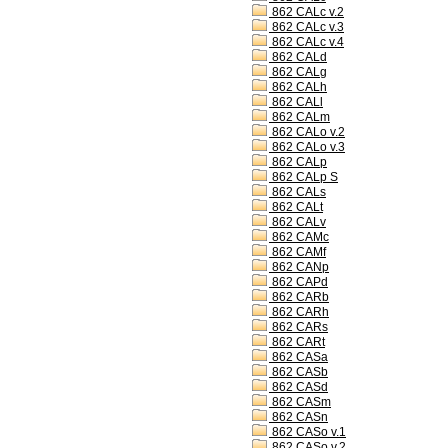
862 CALc v.2
862 CALc v.3
862 CALc v.4
862 CALd
862 CALg
862 CALh
862 CALl
862 CALm
862 CALo v.2
862 CALo v.3
862 CALp
862 CALp S
862 CALs
862 CALt
862 CALv
862 CAMc
862 CAMf
862 CANp
862 CAPd
862 CARb
862 CARh
862 CARs
862 CARt
862 CASa
862 CASb
862 CASd
862 CASm
862 CASn
862 CASo v.1
862 CASo v.2