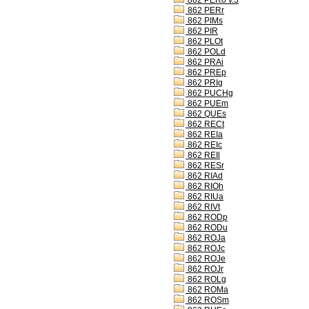
862 PERo v.3
862 PERr
862 PIMs
862 PIR
862 PLOt
862 POLd
862 PRAi
862 PREp
862 PRIg
862 PUCHg
862 PUEm
862 QUEs
862 RECt
862 REIa
862 REIc
862 REIl
862 RESr
862 RIAd
862 RIOh
862 RIUa
862 RIVt
862 RODp
862 RODu
862 ROJa
862 ROJc
862 ROJe
862 ROJr
862 ROLg
862 ROMa
862 ROSm