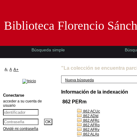
Biblioteca Florencio Sánchez -EMAD-
Biblioteca Florencio Sánc
Búsqueda simple
Búsqu
"La colección se encuentra parc
A-
A
A+
Nueva búsqueda
Información de la indexación
Conectarse
acceder a su cuenta de
862 PERm
usuario
862 ACUc
862 ADId
862 AFRc
862 AFRo
Olvidé mi contraseña
862 AFRv
862 ALAs