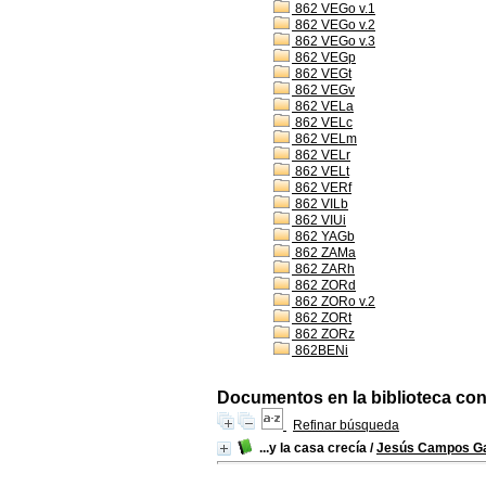
862 VEGo v.1
862 VEGo v.2
862 VEGo v.3
862 VEGp
862 VEGt
862 VEGv
862 VELa
862 VELc
862 VELm
862 VELr
862 VELt
862 VERf
862 VILb
862 VIUi
862 YAGb
862 ZAMa
862 ZARh
862 ZORd
862 ZORo v.2
862 ZORt
862 ZORz
862BENi
Documentos en la biblioteca con 
Refinar búsqueda
...y la casa crecía
/
Jesús Campos Ga