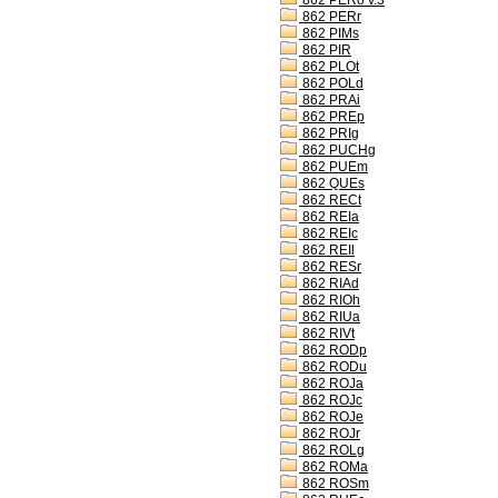
862 PERo v.3
862 PERr
862 PIMs
862 PIR
862 PLOt
862 POLd
862 PRAi
862 PREp
862 PRIg
862 PUCHg
862 PUEm
862 QUEs
862 RECt
862 REIa
862 REIc
862 REIl
862 RESr
862 RIAd
862 RIOh
862 RIUa
862 RIVt
862 RODp
862 RODu
862 ROJa
862 ROJc
862 ROJe
862 ROJr
862 ROLg
862 ROMa
862 ROSm