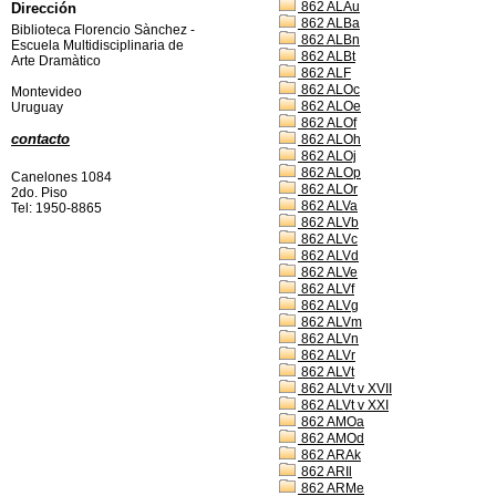
862 ALAu
Dirección
862 ALBa
Biblioteca Florencio Sànchez -
862 ALBn
Escuela Multidisciplinaria de
862 ALBt
Arte Dramàtico
862 ALF
862 ALOc
Montevideo
862 ALOe
Uruguay
862 ALOf
contacto
862 ALOh
862 ALOj
862 ALOp
Canelones 1084
862 ALOr
2do. Piso
862 ALVa
Tel: 1950-8865
862 ALVb
862 ALVc
862 ALVd
862 ALVe
862 ALVf
862 ALVg
862 ALVm
862 ALVn
862 ALVr
862 ALVt
862 ALVt v XVII
862 ALVt v XXI
862 AMOa
862 AMOd
862 ARAk
862 ARIl
862 ARMe