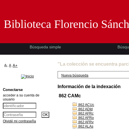
Biblioteca Florencio Sánchez -EMAD-
Biblioteca Florencio Sánc
Búsqueda simple
Búsqu
"La colección se encuentra parc
A-
A
A+
Nueva búsqueda
Información de la indexación
Conectarse
acceder a su cuenta de
862 CAMc
usuario
862 ACUc
862 ADId
862 AFRc
862 AFRo
Olvidé mi contraseña
862 AFRv
862 ALAs