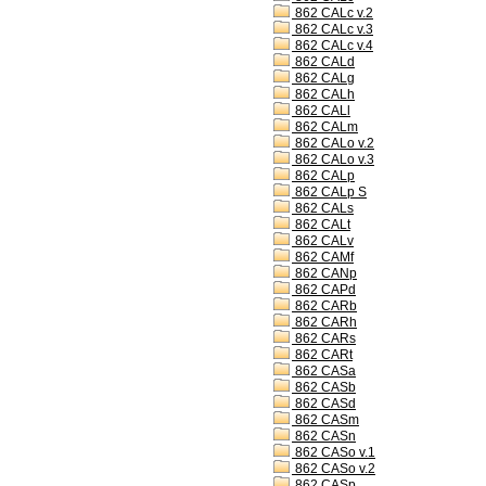
862 CALc v.2
862 CALc v.3
862 CALc v.4
862 CALd
862 CALg
862 CALh
862 CALl
862 CALm
862 CALo v.2
862 CALo v.3
862 CALp
862 CALp S
862 CALs
862 CALt
862 CALv
862 CAMf
862 CANp
862 CAPd
862 CARb
862 CARh
862 CARs
862 CARt
862 CASa
862 CASb
862 CASd
862 CASm
862 CASn
862 CASo v.1
862 CASo v.2
862 CASp