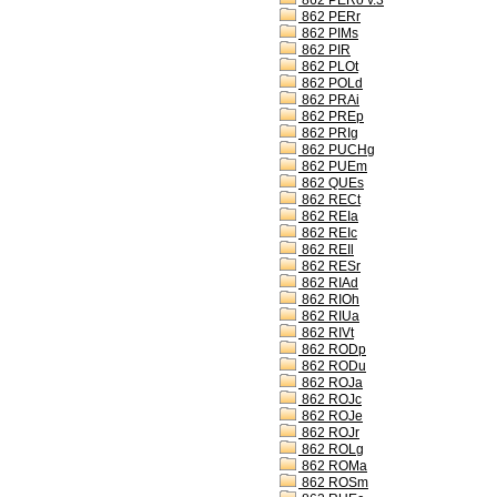
862 PERo v.3
862 PERr
862 PIMs
862 PIR
862 PLOt
862 POLd
862 PRAi
862 PREp
862 PRIg
862 PUCHg
862 PUEm
862 QUEs
862 RECt
862 REIa
862 REIc
862 REIl
862 RESr
862 RIAd
862 RIOh
862 RIUa
862 RIVt
862 RODp
862 RODu
862 ROJa
862 ROJc
862 ROJe
862 ROJr
862 ROLg
862 ROMa
862 ROSm