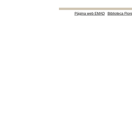
Página web EMAD
Biblioteca Flor