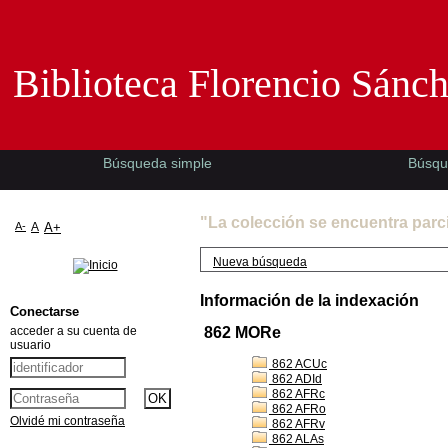
Biblioteca Florencio Sánchez -EMAD-
Biblioteca Florencio Sánc
Búsqueda simple
Búsqu
"La colección se encuentra parc
A-
A
A+
Nueva búsqueda
Información de la indexación
Conectarse
acceder a su cuenta de
862 MORe
usuario
862 ACUc
862 ADId
862 AFRc
862 AFRo
Olvidé mi contraseña
862 AFRv
862 ALAs