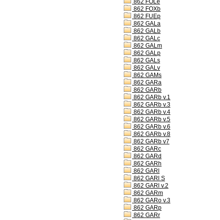
862 FOLe
862 FOXb
862 FUEp
862 GALa
862 GALb
862 GALc
862 GALm
862 GALp
862 GALs
862 GALv
862 GAMs
862 GARa
862 GARb
862 GARb v.1
862 GARb v.3
862 GARb v.4
862 GARb v.5
862 GARb v.6
862 GARb v.8
862 GARb v7
862 GARc
862 GARd
862 GARh
862 GARl
862 GARl S
862 GARl v.2
862 GARm
862 GARo v.3
862 GARp
862 GARr