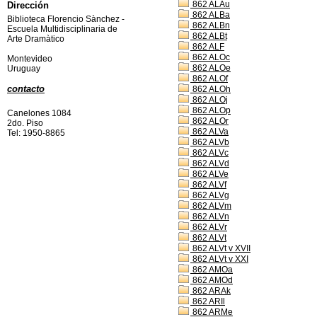
862 ALAu
Dirección
862 ALBa
Biblioteca Florencio Sànchez -
862 ALBn
Escuela Multidisciplinaria de
862 ALBt
Arte Dramàtico
862 ALF
862 ALOc
Montevideo
862 ALOe
Uruguay
862 ALOf
contacto
862 ALOh
862 ALOj
862 ALOp
Canelones 1084
862 ALOr
2do. Piso
862 ALVa
Tel: 1950-8865
862 ALVb
862 ALVc
862 ALVd
862 ALVe
862 ALVf
862 ALVg
862 ALVm
862 ALVn
862 ALVr
862 ALVt
862 ALVt v XVII
862 ALVt v XXI
862 AMOa
862 AMOd
862 ARAk
862 ARIl
862 ARMe