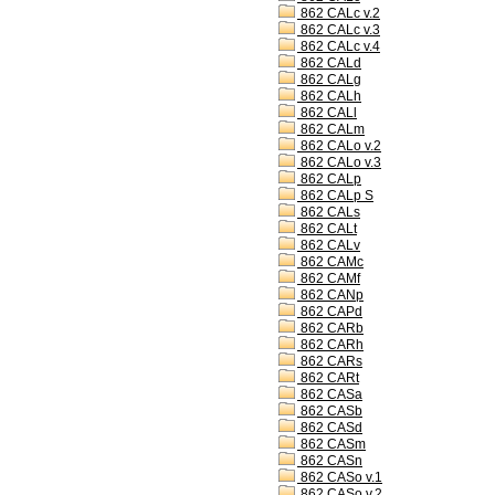
862 CALc v.2
862 CALc v.3
862 CALc v.4
862 CALd
862 CALg
862 CALh
862 CALl
862 CALm
862 CALo v.2
862 CALo v.3
862 CALp
862 CALp S
862 CALs
862 CALt
862 CALv
862 CAMc
862 CAMf
862 CANp
862 CAPd
862 CARb
862 CARh
862 CARs
862 CARt
862 CASa
862 CASb
862 CASd
862 CASm
862 CASn
862 CASo v.1
862 CASo v.2