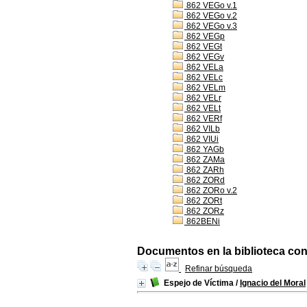
862 VEGo v.1
862 VEGo v.2
862 VEGo v.3
862 VEGp
862 VEGt
862 VEGv
862 VELa
862 VELc
862 VELm
862 VELr
862 VELt
862 VERf
862 VILb
862 VIUi
862 YAGb
862 ZAMa
862 ZARh
862 ZORd
862 ZORo v.2
862 ZORt
862 ZORz
862BENi
Documentos en la biblioteca con 
Refinar búsqueda
Espejo de Víctima
/
Ignacio del Moral