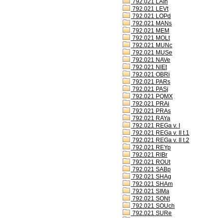
792.021 LAIh
792.021 LEVt
792.021 LOPd
792.021 MANs
792.021 MEM
792.021 MOLt
792.021 MUNc
792.021 MUSe
792.021 NAVe
792.021 NIEt
792.021 OBRi
792.021 PARs
792.021 PASj
792.021 PQMX
792.021 PRAi
792.021 PRAs
792.021 RAYa
792.021 REGa v. I
792.021 REGa v. II t.1
792.021 REGa v. II t.2
792.021 REYp
792.021 RIBr
792.021 ROUt
792.021 SABp
792.021 SHAg
792.021 SHAm
792.021 SIMa
792.021 SONt
792.021 SOUch
792.021 SURe