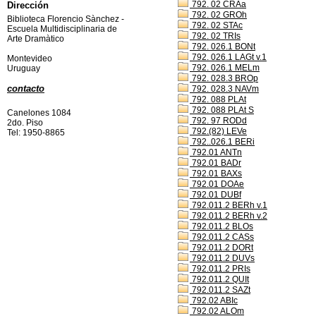
792. 02 CRAa
Dirección
792. 02 GROh
Biblioteca Florencio Sànchez -
792. 02 STAc
Escuela Multidisciplinaria de
792. 02 TRIs
Arte Dramàtico
792. 026.1 BONt
792. 026.1 LAGt v.1
Montevideo
792. 026.1 MELm
Uruguay
792. 028.3 BROp
contacto
792. 028.3 NAVm
792. 088 PLAt
792. 088 PLAt S
Canelones 1084
792. 97 RODd
2do. Piso
792.(82) LEVe
Tel: 1950-8865
792..026.1 BERi
792.01 ANTn
792.01 BADr
792.01 BAXs
792.01 DOAe
792.01 DUBf
792.011.2 BERh v.1
792.011.2 BERh v.2
792.011.2 BLOs
792.011.2 CASs
792.011.2 DORt
792.011.2 DUVs
792.011.2 PRIs
792.011.2 QUIt
792.011.2 SAZt
792.02 ABIc
792.02 ALOm