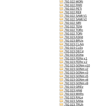
792.022 MORi
792.022 PARl
792.022 PETi
792.022 REIt
792.022 SAMt V1
792.022 SAMt V2
792.022 SIRl
792.022 TENi
792.022 TORc
792.022 TORi
792.023 ASHd
792.023 BRUs
792.023 CLAm
792.023 CLEs
792.023 DECd
792.023 DOAa
792.023 FERp v.1
792.023 FERp v.2
792.023 GONm v10
792.023 GONm v2
792.023 GONm v3
792.023 GONm v5
792.023 GONm v8
792.023 GONm v9
792.023 GREv
792.023 HAId
792.023 MARs
792.023 RALe
792.023 SANa
792.023 TRUh