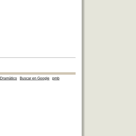
e Dramàtico
Buscar en Google
pmb