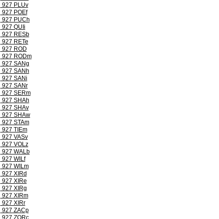
927 PLUv
927 POEf
927 PUCh
927 QUIi
927 RESb
927 RETe
927 ROD
927 RODm
927 SANg
927 SANh
927 SANi
927 SANr
927 SERm
927 SHAh
927 SHAv
927 SHAw
927 STAm
927 TIEm
927 VASv
927 VOLz
927 WALb
927 WILf
927 WILm
927 XIRd
927 XIRe
927 XIRg
927 XIRm
927 XIRr
927 ZACp
927 ZORc