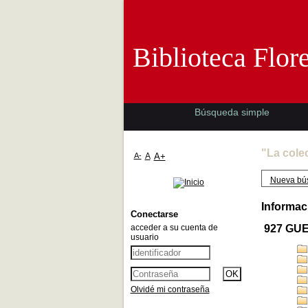
Biblioteca 
Biblioteca Flor
Búsqueda simple
"La cole
A-
A
A+
Nueva bú
Informac
Conectarse
acceder a su cuenta de
927 GU
usuario
Olvidé mi contraseña