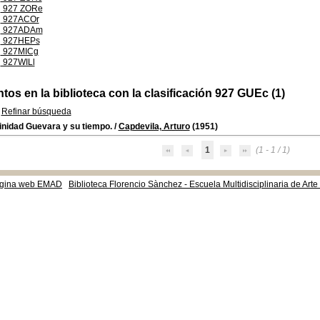
927 ZORe
927ACOr
927ADAm
927HEPs
927MICg
927WILl
os en la biblioteca con la clasificación 927 GUEc (1)
Refinar búsqueda
inidad Guevara y su tiempo.
/
Capdevila, Arturo
(1951)
1
(1 - 1 / 1)
gina web EMAD
Biblioteca Florencio Sànchez - Escuela Multidisciplinaria de Art