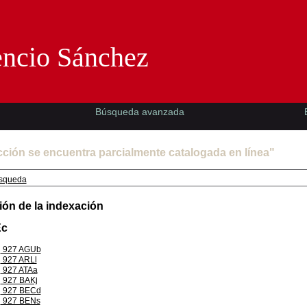
Florencio Sánchez -EMAD-
encio Sánchez
Búsqueda avanzada
cción se encuentra parcialmente catalogada en línea"
squeda
ión de la indexación
Ec
927 AGUb
927 ARLl
927 ATAa
927 BAKj
927 BECd
927 BENs