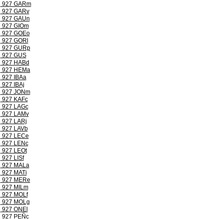
927 GARm
927 GARv
927 GAUn
927 GIOm
927 GOEo
927 GORl
927 GURp
927 GUS
927 HABd
927 HEMa
927 IBAa
927 IBAj
927 JONm
927 KAFc
927 LAGc
927 LAMv
927 LARj
927 LAVb
927 LECe
927 LENc
927 LEOt
927 LISf
927 MALa
927 MATi
927 MERe
927 MILm
927 MOLf
927 MOLg
927 ONEl
927 PEÑc