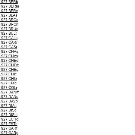
927 BERb
927 BERm
927 BERv
927 BLAs
927 BROc
927 BROh
927 BRUc
927 BULf
927 CALs
927 CARr
927 CASr
927 CHAs
927 CHAv
927 CHEd
927 CHEm
927 CHEp
927 CHIc
927 CHIe
927 CIXo
927 COLr
927 DANm
927 DANs
927 DAVb
927 DIAe
927 DISg
927 DISm
927 ECHc
927 ESTh
927 GARf
927 GARg