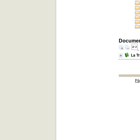
Document
La Tr
Pá