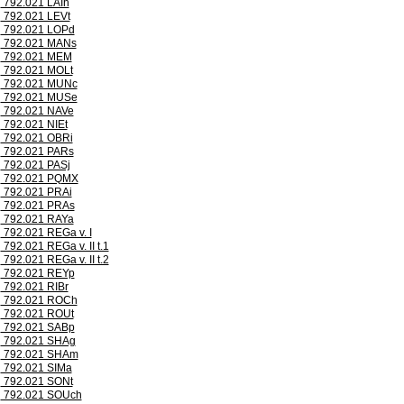
792.021 LAIh
792.021 LEVt
792.021 LOPd
792.021 MANs
792.021 MEM
792.021 MOLt
792.021 MUNc
792.021 MUSe
792.021 NAVe
792.021 NIEt
792.021 OBRi
792.021 PARs
792.021 PASj
792.021 PQMX
792.021 PRAi
792.021 PRAs
792.021 RAYa
792.021 REGa v. I
792.021 REGa v. II t.1
792.021 REGa v. II t.2
792.021 REYp
792.021 RIBr
792.021 ROCh
792.021 ROUt
792.021 SABp
792.021 SHAg
792.021 SHAm
792.021 SIMa
792.021 SONt
792.021 SOUch