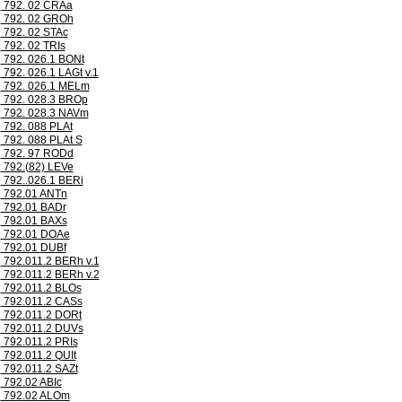
792. 02 CRAa
792. 02 GROh
792. 02 STAc
792. 02 TRIs
792. 026.1 BONt
792. 026.1 LAGt v.1
792. 026.1 MELm
792. 028.3 BROp
792. 028.3 NAVm
792. 088 PLAt
792. 088 PLAt S
792. 97 RODd
792.(82) LEVe
792..026.1 BERi
792.01 ANTn
792.01 BADr
792.01 BAXs
792.01 DOAe
792.01 DUBf
792.011.2 BERh v.1
792.011.2 BERh v.2
792.011.2 BLOs
792.011.2 CASs
792.011.2 DORt
792.011.2 DUVs
792.011.2 PRIs
792.011.2 QUIt
792.011.2 SAZt
792.02 ABIc
792.02 ALOm