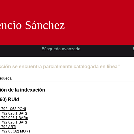
Florencio Sánchez -EMAD-
encio Sánchez
Búsqueda avanzada
cción se encuentra parcialmente catalogada en línea"
squeda
ión de la indexación
60) RUId
792 . 063 PONt
792 026.1 BARj
792 026.1 BARn
792 026.1 BARr
792 ARTt
792,03(82) MORs