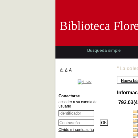
Biblioteca 
Biblioteca Flor
Búsqueda simple
"La cole
A-
A
A+
Nueva bú
Informac
Conectarse
acceder a su cuenta de
792.03(4
usuario
Olvidé mi contraseña