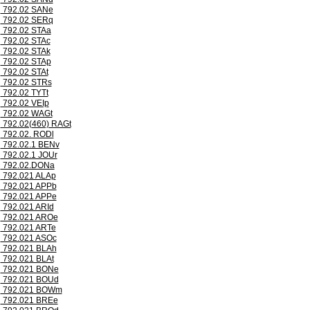
792.02 SANe
792.02 SERq
792.02 STAa
792.02 STAc
792.02 STAk
792.02 STAp
792.02 STAt
792.02 STRs
792.02 TYTt
792.02 VEIp
792.02 WAGt
792.02(460) RAGt
792.02. RODl
792.02.1 BENv
792.02.1 JOUr
792.02.DONa
792.021 ALAp
792.021 APPb
792.021 APPe
792.021 ARId
792.021 AROe
792.021 ARTe
792.021 ASOc
792.021 BLAh
792.021 BLAt
792.021 BONe
792.021 BOUd
792.021 BOWm
792.021 BREe