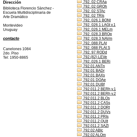
792. 02 CRAa
Dirección
792. 02 GROh
Biblioteca Florencio Sànchez -
792. 02 STAc
Escuela Multidisciplinaria de
792. 02 TRIs
Arte Dramàtico
792. 026.1 BONt
792. 026.1 LAGt v.1
Montevideo
792. 026.1 MELm
Uruguay
792. 028.3 BROp
contacto
792. 028.3 NAVm
792. 088 PLAt
792. 088 PLAt S
Canelones 1084
792. 97 RODd
2do. Piso
792.(82) LEVe
Tel: 1950-8865
792..026.1 BERi
792.01 ANTn
792.01 BADr
792.01 BAXs
792.01 DOAe
792.01 DUBf
792.011.2 BERh v.1
792.011.2 BERh v.2
792.011.2 BLOs
792.011.2 CASs
792.011.2 DORt
792.011.2 DUVs
792.011.2 PRIs
792.011.2 QUIt
792.011.2 SAZt
792.02 ABIc
792.02 ALOm