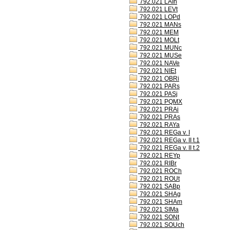
792.021 LAIh
792.021 LEVt
792.021 LOPd
792.021 MANs
792.021 MEM
792.021 MOLt
792.021 MUNc
792.021 MUSe
792.021 NAVe
792.021 NIEt
792.021 OBRi
792.021 PARs
792.021 PASj
792.021 PQMX
792.021 PRAi
792.021 PRAs
792.021 RAYa
792.021 REGa v. I
792.021 REGa v. II t.1
792.021 REGa v. II t.2
792.021 REYp
792.021 RIBr
792.021 ROCh
792.021 ROUt
792.021 SABp
792.021 SHAg
792.021 SHAm
792.021 SIMa
792.021 SONt
792.021 SOUch