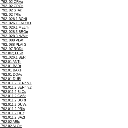
792. 02 CRAa
792. 02 GROh
792. 02 STAc
792. 02 TRIs
792. 026.1 BONt
792. 026.1 LAGt v.1
792. 026.1 MELm
792. 028.3 BROp
792. 028.3 NAVm
792. 088 PLAt
792. 088 PLAt S
792. 97 RODd
792.(82) LEVe
792..026.1 BERi
792.01 ANTn
792.01 BADr
792.01 BAXs
792.01 DOAe
792.01 DUBf
792.011.2 BERh v.1
792.011.2 BERh v.2
792.011.2 BLOs
792.011.2 CASs
792.011.2 DORt
792.011.2 DUVs
792.011.2 PRIs
792.011.2 QUIt
792.011.2 SAZt
792.02 ABIc
792.02 ALOm