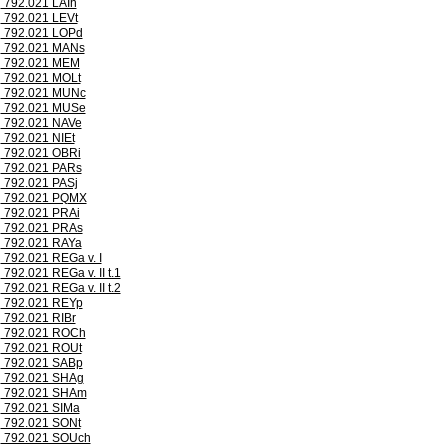
792.021 LAIh
792.021 LEVt
792.021 LOPd
792.021 MANs
792.021 MEM
792.021 MOLt
792.021 MUNc
792.021 MUSe
792.021 NAVe
792.021 NIEt
792.021 OBRi
792.021 PARs
792.021 PASj
792.021 PQMX
792.021 PRAi
792.021 PRAs
792.021 RAYa
792.021 REGa v. I
792.021 REGa v. II t.1
792.021 REGa v. II t.2
792.021 REYp
792.021 RIBr
792.021 ROCh
792.021 ROUt
792.021 SABp
792.021 SHAg
792.021 SHAm
792.021 SIMa
792.021 SONt
792.021 SOUch