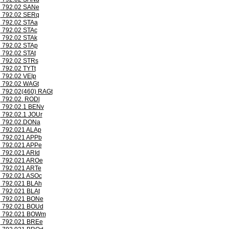
792.02 SANe
792.02 SERq
792.02 STAa
792.02 STAc
792.02 STAk
792.02 STAp
792.02 STAt
792.02 STRs
792.02 TYTt
792.02 VEIp
792.02 WAGt
792.02(460) RAGt
792.02. RODl
792.02.1 BENv
792.02.1 JOUr
792.02.DONa
792.021 ALAp
792.021 APPb
792.021 APPe
792.021 ARId
792.021 AROe
792.021 ARTe
792.021 ASOc
792.021 BLAh
792.021 BLAt
792.021 BONe
792.021 BOUd
792.021 BOWm
792.021 BREe