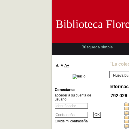
Biblioteca 
Biblioteca Flor
Búsqueda simple
"La cole
A-
A
A+
Nueva bú
Informac
Conectarse
acceder a su cuenta de
792.026
usuario
Olvidé mi contraseña