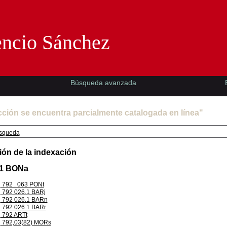
Florencio Sánchez -EMAD-
encio Sánchez
Búsqueda avanzada
cción se encuentra parcialmente catalogada en línea"
squeda
ión de la indexación
.1 BONa
792 . 063 PONt
792 026.1 BARj
792 026.1 BARn
792 026.1 BARr
792 ARTt
792,03(82) MORs