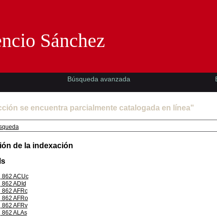
Florencio Sánchez -EMAD-
encio Sánchez
Búsqueda avanzada
cción se encuentra parcialmente catalogada en línea"
squeda
ión de la indexación
Ms
862 ACUc
862 ADId
862 AFRc
862 AFRo
862 AFRv
862 ALAs