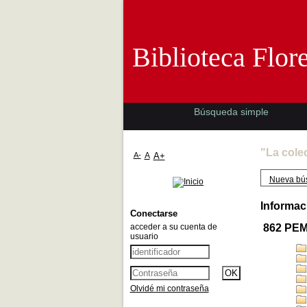
Biblioteca 
Biblioteca Flor
Búsqueda simple
"La cole
A-
A
A+
Nueva bú
Informac
Conectarse
acceder a su cuenta de
862 PE
usuario
Olvidé mi contraseña