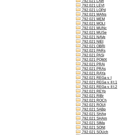
792.021 LAIh
792.021 LEVt
792.021 LOPd
792.021 MANs
792.021 MEM
792.021 MOLt
792.021 MUNc
792.021 MUSe
792.021 NAVe
792.021 NIEt
792.021 OBRi
792.021 PARs
792.021 PASj
792.021 PQMX
792.021 PRAi
792.021 PRAs
792.021 RAYa
792.021 REGa v. I
792.021 REGa v. II t.1
792.021 REGa v. II t.2
792.021 REYp
792.021 RIBr
792.021 ROCh
792.021 ROUt
792.021 SABp
792.021 SHAg
792.021 SHAm
792.021 SIMa
792.021 SONt
792.021 SOUch