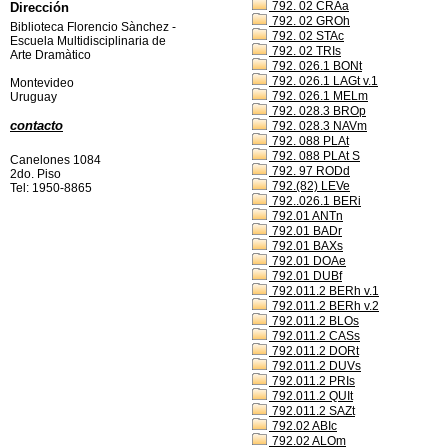
792. 02 CRAa
Dirección
792. 02 GROh
Biblioteca Florencio Sànchez -
792. 02 STAc
Escuela Multidisciplinaria de
792. 02 TRIs
Arte Dramàtico
792. 026.1 BONt
792. 026.1 LAGt v.1
Montevideo
792. 026.1 MELm
Uruguay
792. 028.3 BROp
contacto
792. 028.3 NAVm
792. 088 PLAt
792. 088 PLAt S
Canelones 1084
792. 97 RODd
2do. Piso
792.(82) LEVe
Tel: 1950-8865
792..026.1 BERi
792.01 ANTn
792.01 BADr
792.01 BAXs
792.01 DOAe
792.01 DUBf
792.011.2 BERh v.1
792.011.2 BERh v.2
792.011.2 BLOs
792.011.2 CASs
792.011.2 DORt
792.011.2 DUVs
792.011.2 PRIs
792.011.2 QUIt
792.011.2 SAZt
792.02 ABIc
792.02 ALOm