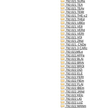
792.021 SURe
792.021 TEA
792.021 TEAv
792.021 TEMr
792.021 THE v.2
792.021 THEd
792.021 UBEo
792.021 VEIt
792.021 VERd
792.021 VERt
792.021 VOI
792.021 ZINd
792.021. CNDe
792.021.3 CARc
792.021MILe
792.022 APPa
792.022 BLAi
792.022 BRAi
792.022 BROl
792.022 DIZi
792.022 ELE
792.022 FERt
792.022 FIEm
792.022 FLAt
792.022 IBEm
792.022 JANd
792.022 KEIc
792.022 LIG
792.022 LUZ
792.022 MANm