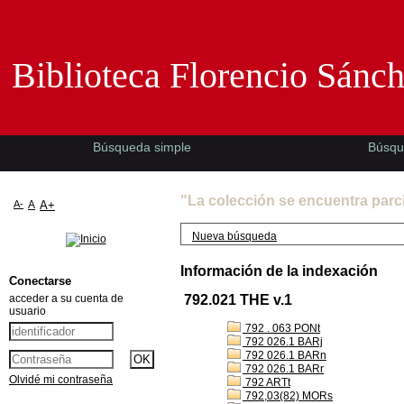
Biblioteca Florencio Sánchez -EMAD-
Biblioteca Florencio Sánc
Búsqueda simple
Búsqu
"La colección se encuentra parc
A-
A
A+
Nueva búsqueda
Información de la indexación
Conectarse
acceder a su cuenta de
792.021 THE v.1
usuario
792 . 063 PONt
792 026.1 BARj
792 026.1 BARn
792 026.1 BARr
Olvidé mi contraseña
792 ARTt
792,03(82) MORs