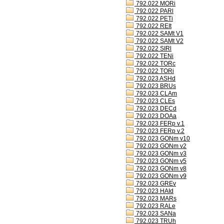
792.022 MORi
792.022 PARl
792.022 PETi
792.022 REIt
792.022 SAMt V1
792.022 SAMt V2
792.022 SIRl
792.022 TENi
792.022 TORc
792.022 TORi
792.023 ASHd
792.023 BRUs
792.023 CLAm
792.023 CLEs
792.023 DECd
792.023 DOAa
792.023 FERp v.1
792.023 FERp v.2
792.023 GONm v10
792.023 GONm v2
792.023 GONm v3
792.023 GONm v5
792.023 GONm v8
792.023 GONm v9
792.023 GREv
792.023 HAId
792.023 MARs
792.023 RALe
792.023 SANa
792.023 TRUh