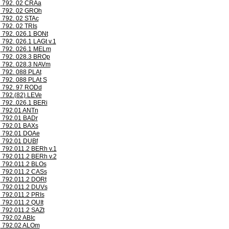
792. 02 CRAa
792. 02 GROh
792. 02 STAc
792. 02 TRIs
792. 026.1 BONt
792. 026.1 LAGt v.1
792. 026.1 MELm
792. 028.3 BROp
792. 028.3 NAVm
792. 088 PLAt
792. 088 PLAt S
792. 97 RODd
792.(82) LEVe
792..026.1 BERi
792.01 ANTn
792.01 BADr
792.01 BAXs
792.01 DOAe
792.01 DUBf
792.011.2 BERh v.1
792.011.2 BERh v.2
792.011.2 BLOs
792.011.2 CASs
792.011.2 DORt
792.011.2 DUVs
792.011.2 PRIs
792.011.2 QUIt
792.011.2 SAZt
792.02 ABIc
792.02 ALOm