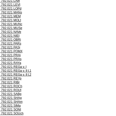
792.021 LAIh
792.021 LEVt
792.021 LOPd
792.021 MANs
792.021 MEM
792.021 MOLt
792.021 MUNc
792.021 MUSe
792.021 NAVe
792.021 NIEt
792.021 OBRi
792.021 PARs
792.021 PASj
792.021 PQMX
792.021 PRAi
792.021 PRAs
792.021 RAYa
792.021 REGa v. I
792.021 REGa v. II t.1
792.021 REGa v. II t.2
792.021 REYp
792.021 RIBr
792.021 ROCh
792.021 ROUt
792.021 SABp
792.021 SHAg
792.021 SHAm
792.021 SIMa
792.021 SONt
792.021 SOUch