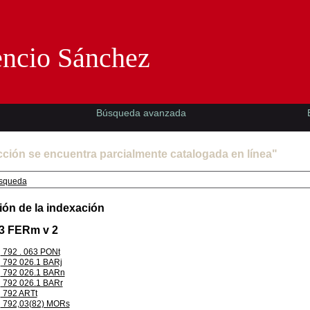
Florencio Sánchez -EMAD-
encio Sánchez
Búsqueda avanzada
cción se encuentra parcialmente catalogada en línea"
squeda
ión de la indexación
.3 FERm v 2
792 . 063 PONt
792 026.1 BARj
792 026.1 BARn
792 026.1 BARr
792 ARTt
792,03(82) MORs