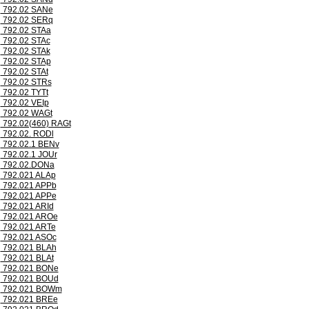
792.02 SANe
792.02 SERq
792.02 STAa
792.02 STAc
792.02 STAk
792.02 STAp
792.02 STAt
792.02 STRs
792.02 TYTt
792.02 VEIp
792.02 WAGt
792.02(460) RAGt
792.02. RODl
792.02.1 BENv
792.02.1 JOUr
792.02.DONa
792.021 ALAp
792.021 APPb
792.021 APPe
792.021 ARId
792.021 AROe
792.021 ARTe
792.021 ASOc
792.021 BLAh
792.021 BLAt
792.021 BONe
792.021 BOUd
792.021 BOWm
792.021 BREe