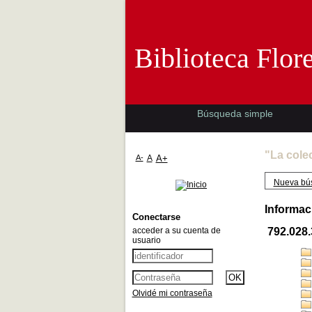
Biblioteca 
Biblioteca Flor
Búsqueda simple
"La cole
A-
A
A+
Nueva bú
Informac
Conectarse
acceder a su cuenta de
792.028
usuario
Olvidé mi contraseña