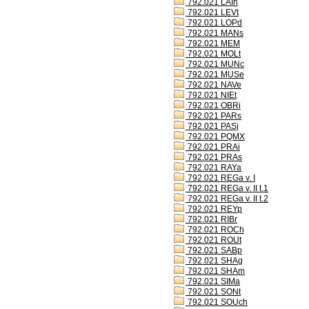
792.021 LAIh
792.021 LEVt
792.021 LOPd
792.021 MANs
792.021 MEM
792.021 MOLt
792.021 MUNc
792.021 MUSe
792.021 NAVe
792.021 NIEt
792.021 OBRi
792.021 PARs
792.021 PASj
792.021 PQMX
792.021 PRAi
792.021 PRAs
792.021 RAYa
792.021 REGa v. I
792.021 REGa v. II t.1
792.021 REGa v. II t.2
792.021 REYp
792.021 RIBr
792.021 ROCh
792.021 ROUt
792.021 SABp
792.021 SHAg
792.021 SHAm
792.021 SIMa
792.021 SONt
792.021 SOUch