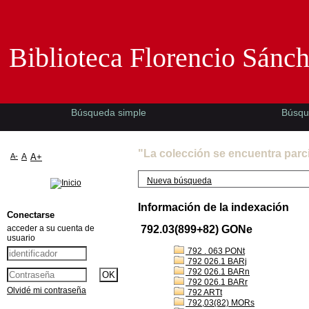
Biblioteca Florencio Sánchez -EMAD-
Biblioteca Florencio Sánc
Búsqueda simple
Búsqu
"La colección se encuentra parc
A-
A
A+
Nueva búsqueda
Información de la indexación
Conectarse
acceder a su cuenta de
792.03(899+82) GONe
usuario
792 . 063 PONt
792 026.1 BARj
792 026.1 BARn
792 026.1 BARr
Olvidé mi contraseña
792 ARTt
792,03(82) MORs