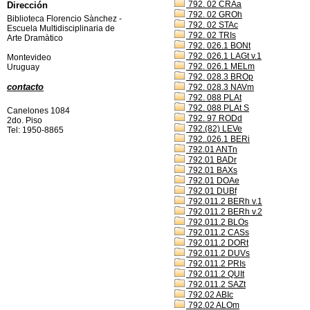
792. 02 CRAa
Dirección
792. 02 GROh
Biblioteca Florencio Sànchez -
792. 02 STAc
Escuela Multidisciplinaria de
792. 02 TRIs
Arte Dramàtico
792. 026.1 BONt
792. 026.1 LAGt v.1
Montevideo
792. 026.1 MELm
Uruguay
792. 028.3 BROp
contacto
792. 028.3 NAVm
792. 088 PLAt
792. 088 PLAt S
Canelones 1084
792. 97 RODd
2do. Piso
792.(82) LEVe
Tel: 1950-8865
792..026.1 BERi
792.01 ANTn
792.01 BADr
792.01 BAXs
792.01 DOAe
792.01 DUBf
792.011.2 BERh v.1
792.011.2 BERh v.2
792.011.2 BLOs
792.011.2 CASs
792.011.2 DORt
792.011.2 DUVs
792.011.2 PRIs
792.011.2 QUIt
792.011.2 SAZt
792.02 ABIc
792.02 ALOm