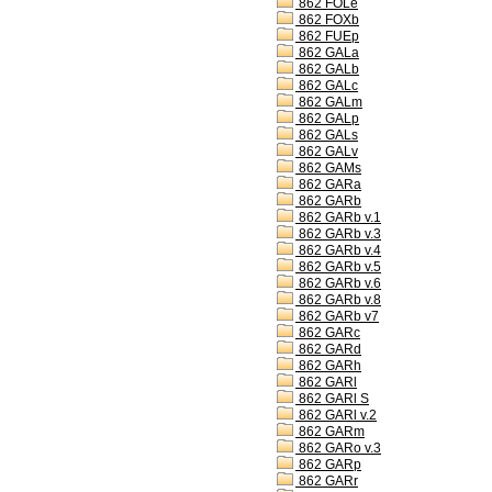
862 FOLe
862 FOXb
862 FUEp
862 GALa
862 GALb
862 GALc
862 GALm
862 GALp
862 GALs
862 GALv
862 GAMs
862 GARa
862 GARb
862 GARb v.1
862 GARb v.3
862 GARb v.4
862 GARb v.5
862 GARb v.6
862 GARb v.8
862 GARb v7
862 GARc
862 GARd
862 GARh
862 GARl
862 GARl S
862 GARl v.2
862 GARm
862 GARo v.3
862 GARp
862 GARr