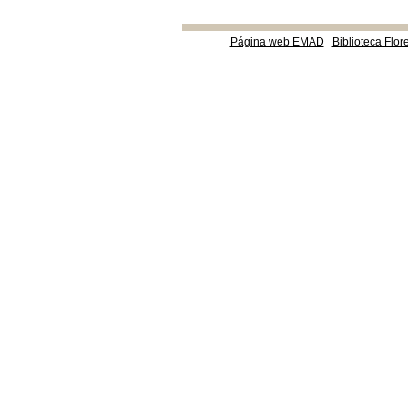
Página web EMAD
Biblioteca Flor