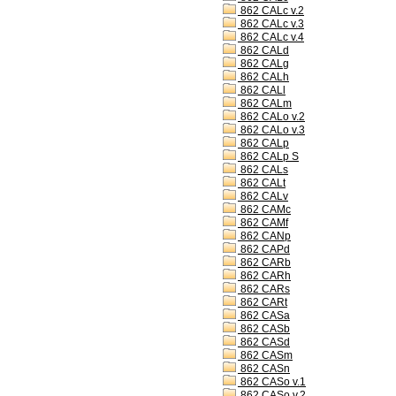
862 CALc v.2
862 CALc v.3
862 CALc v.4
862 CALd
862 CALg
862 CALh
862 CALl
862 CALm
862 CALo v.2
862 CALo v.3
862 CALp
862 CALp S
862 CALs
862 CALt
862 CALv
862 CAMc
862 CAMf
862 CANp
862 CAPd
862 CARb
862 CARh
862 CARs
862 CARt
862 CASa
862 CASb
862 CASd
862 CASm
862 CASn
862 CASo v.1
862 CASo v.2