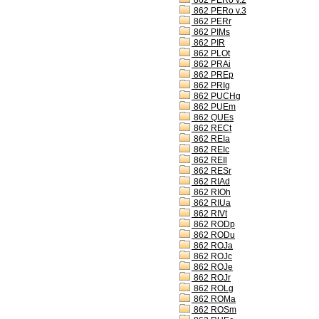
862 PERo v.2
862 PERo v.3
862 PERr
862 PIMs
862 PIR
862 PLOt
862 PRAi
862 PREp
862 PRIg
862 PUCHg
862 PUEm
862 QUEs
862 RECt
862 REIa
862 REIc
862 REIl
862 RESr
862 RIAd
862 RIOh
862 RIUa
862 RIVt
862 RODp
862 RODu
862 ROJa
862 ROJc
862 ROJe
862 ROJr
862 ROLg
862 ROMa
862 ROSm