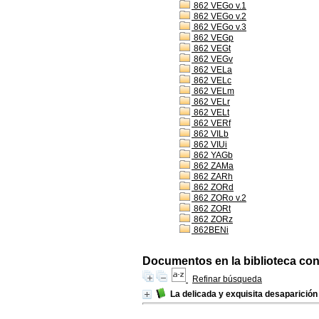
862 VEGo v.1
862 VEGo v.2
862 VEGo v.3
862 VEGp
862 VEGt
862 VEGv
862 VELa
862 VELc
862 VELm
862 VELr
862 VELt
862 VERf
862 VILb
862 VIUi
862 YAGb
862 ZAMa
862 ZARh
862 ZORd
862 ZORo v.2
862 ZORt
862 ZORz
862BENi
Documentos en la biblioteca con 
Refinar búsqueda
La delicada y exquisita desaparició