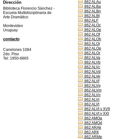
862 ALAu
Dirección
862 ALBa
Biblioteca Florencio Sànchez -
862 ALBn
Escuela Multidisciplinaria de
862 ALBt
Arte Dramàtico
862 ALF
862 ALOc
Montevideo
862 ALOe
Uruguay
862 ALOf
contacto
862 ALOh
862 ALOj
862 ALOp
Canelones 1084
862 ALOr
2do. Piso
862 ALVa
Tel: 1950-8865
862 ALVb
862 ALVc
862 ALVd
862 ALVe
862 ALVf
862 ALVg
862 ALVm
862 ALVn
862 ALVr
862 ALVt
862 ALVt v XVII
862 ALVt v XXI
862 AMOa
862 AMOd
862 ARAk
862 ARIl
862 ARMe