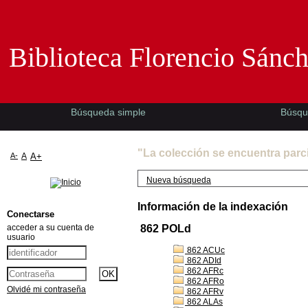
Biblioteca Florencio Sánchez -EMAD-
Biblioteca Florencio Sánc
Búsqueda simple
Búsqu
"La colección se encuentra parc
A-
A
A+
Nueva búsqueda
Información de la indexación
Conectarse
acceder a su cuenta de
862 POLd
usuario
862 ACUc
862 ADId
862 AFRc
862 AFRo
Olvidé mi contraseña
862 AFRv
862 ALAs