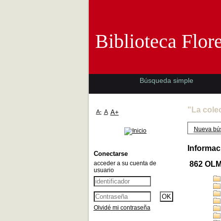
Biblioteca 
Biblioteca Flor
Búsqueda simple
"La cole
A-
A
A+
Nueva bú
Informac
Conectarse
acceder a su cuenta de
862 OL
usuario
Olvidé mi contraseña