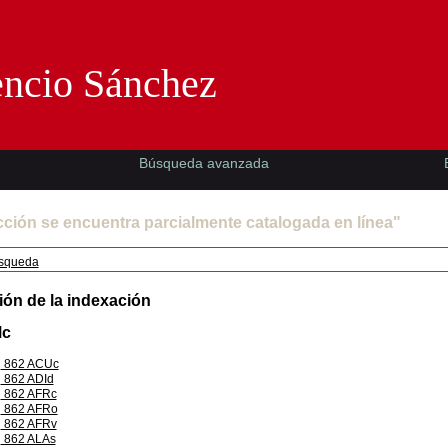
Florencio Sánchez -EMAD-
encio Sánchez
Búsqueda avanzada
cción se encuentra parcialmente catalogada en línea"
squeda
ión de la indexación
Mc
862 ACUc
862 ADId
862 AFRc
862 AFRo
862 AFRv
862 ALAs