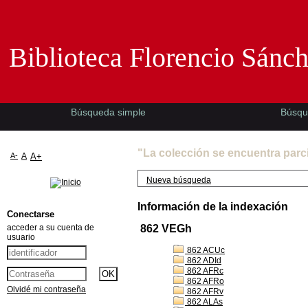
Biblioteca Florencio Sánchez -EMAD-
Biblioteca Florencio Sánc
Búsqueda simple
Búsqu
"La colección se encuentra parc
A-
A
A+
Nueva búsqueda
Información de la indexación
Conectarse
acceder a su cuenta de
862 VEGh
usuario
862 ACUc
862 ADId
862 AFRc
862 AFRo
Olvidé mi contraseña
862 AFRv
862 ALAs