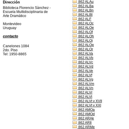
862 ALAu
Dirección
862 ALBa
Biblioteca Florencio Sànchez -
862 ALBn
Escuela Multidisciplinaria de
862 ALBt
Arte Dramàtico
862 ALF
862 ALOc
Montevideo
862 ALOe
Uruguay
862 ALOf
contacto
862 ALOh
862 ALOj
862 ALOp
Canelones 1084
862 ALOr
2do. Piso
862 ALVa
Tel: 1950-8865
862 ALVb
862 ALVc
862 ALVd
862 ALVe
862 ALVf
862 ALVg
862 ALVm
862 ALVn
862 ALVr
862 ALVt
862 ALVt v XVII
862 ALVt v XXI
862 AMOa
862 AMOd
862 ARAk
862 ARIl
862 ARMe