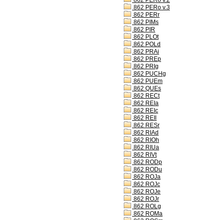
862 PERo v.2
862 PERo v.3
862 PERr
862 PIMs
862 PIR
862 PLOt
862 POLd
862 PRAi
862 PREp
862 PRIg
862 PUCHg
862 PUEm
862 QUEs
862 RECt
862 REIa
862 REIc
862 REIl
862 RESr
862 RIAd
862 RIOh
862 RIUa
862 RIVt
862 RODp
862 RODu
862 ROJa
862 ROJc
862 ROJe
862 ROJr
862 ROLg
862 ROMa