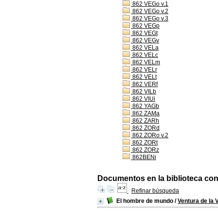
862 VEGo v.1
862 VEGo v.2
862 VEGo v.3
862 VEGp
862 VEGt
862 VEGv
862 VELa
862 VELc
862 VELm
862 VELr
862 VELt
862 VERf
862 VILb
862 VIUi
862 YAGb
862 ZAMa
862 ZARh
862 ZORd
862 ZORo v.2
862 ZORt
862 ZORz
862BENi
Documentos en la biblioteca con 
Refinar búsqueda
El hombre de mundo
/
Ventura de la 