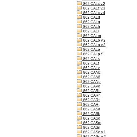
862 CALc v.2
862 CALc v.3
862 CALc v.4
862 CALd
862 CALg
862 CALh
862 CALl
862 CALm
862 CALo v.2
862 CALo v.3
862 CALp
862 CALp S
862 CALs
862 CALt
862 CALv
862 CAMc
862 CAMf
862 CANp
862 CAPd
862 CARb
862 CARh
862 CARs
862 CARt
862 CASa
862 CASb
862 CASd
862 CASm
862 CASn
862 CASo v.1
862 CASo v.2