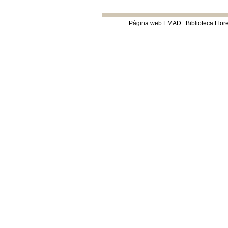
Página web EMAD
Biblioteca Flor