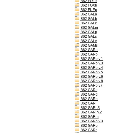
862 FOLe
862 FOXb
862 FUEp
862 GALa
862 GALb
862 GALc
862 GALm
862 GALp
862 GALs
862 GALv
862 GAMs
862 GARa
862 GARb
862 GARb v.1
862 GARb v.3
862 GARb v.4
862 GARb v.5
862 GARb v.6
862 GARb v.8
862 GARb v7
862 GARc
862 GARd
862 GARh
862 GARl
862 GARl S
862 GARl v.2
862 GARm
862 GARo v.3
862 GARp
862 GARr