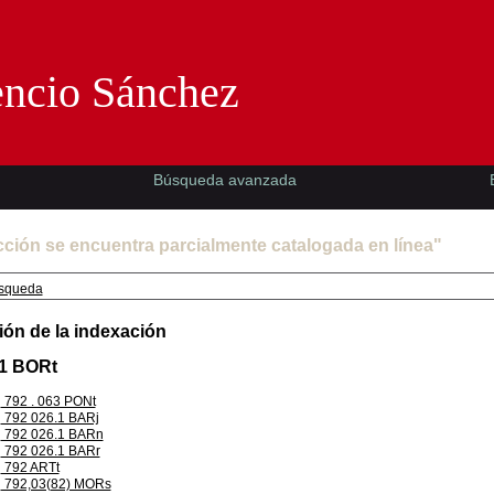
Florencio Sánchez -EMAD-
encio Sánchez
Búsqueda avanzada
cción se encuentra parcialmente catalogada en línea"
squeda
ión de la indexación
.1 BORt
792 . 063 PONt
792 026.1 BARj
792 026.1 BARn
792 026.1 BARr
792 ARTt
792,03(82) MORs