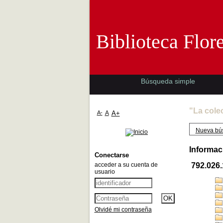
Biblioteca 
Biblioteca Flor
Búsqueda simple
"La cole
A-
A
A+
Nueva bú
Informac
Conectarse
acceder a su cuenta de
792.026
usuario
Olvidé mi contraseña