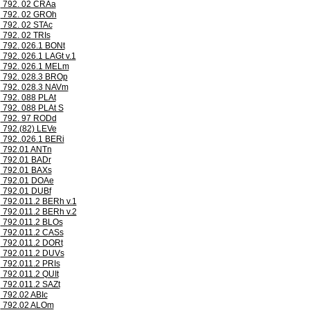
792. 02 CRAa
792. 02 GROh
792. 02 STAc
792. 02 TRIs
792. 026.1 BONt
792. 026.1 LAGt v.1
792. 026.1 MELm
792. 028.3 BROp
792. 028.3 NAVm
792. 088 PLAt
792. 088 PLAt S
792. 97 RODd
792.(82) LEVe
792..026.1 BERi
792.01 ANTn
792.01 BADr
792.01 BAXs
792.01 DOAe
792.01 DUBf
792.011.2 BERh v.1
792.011.2 BERh v.2
792.011.2 BLOs
792.011.2 CASs
792.011.2 DORt
792.011.2 DUVs
792.011.2 PRIs
792.011.2 QUIt
792.011.2 SAZt
792.02 ABIc
792.02 ALOm