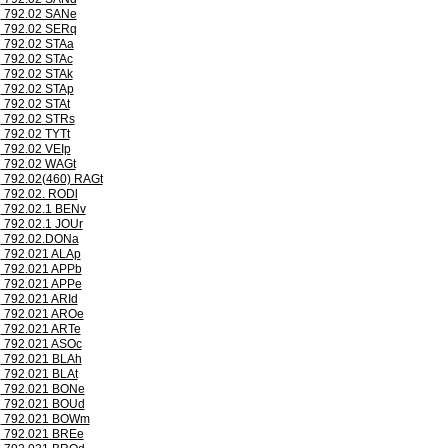
792.02 SANe
792.02 SERq
792.02 STAa
792.02 STAc
792.02 STAk
792.02 STAp
792.02 STAt
792.02 STRs
792.02 TYTt
792.02 VEIp
792.02 WAGt
792.02(460) RAGt
792.02. RODl
792.02.1 BENv
792.02.1 JOUr
792.02.DONa
792.021 ALAp
792.021 APPb
792.021 APPe
792.021 ARId
792.021 AROe
792.021 ARTe
792.021 ASOc
792.021 BLAh
792.021 BLAt
792.021 BONe
792.021 BOUd
792.021 BOWm
792.021 BREe