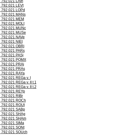
792.021 LAIh
792.021 LEVt
792.021 LOPd
792.021 MANs
792.021 MEM
792.021 MOLt
792.021 MUNc
792.021 MUSe
792.021 NAVe
792.021 NIEt
792.021 OBRi
792.021 PARs
792.021 PASj
792.021 PQMX
792.021 PRAi
792.021 PRAs
792.021 RAYa
792.021 REGa v. I
792.021 REGa v. II t.1
792.021 REGa v. II t.2
792.021 REYp
792.021 RIBr
792.021 ROCh
792.021 ROUt
792.021 SABp
792.021 SHAg
792.021 SHAm
792.021 SIMa
792.021 SONt
792.021 SOUch