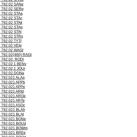
792.02 SANe
792.02 SERq
792.02 STAa
792.02 STAc
792.02 STAk
792.02 STAp
792.02 STAt
792.02 STRs
792.02 TYTt
792.02 VEIp
792.02 WAGt
792.02(460) RAGt
792.02. RODl
792.02.1 BENv
792.02.1 JOUr
792.02.DONa
792.021 ALAp
792.021 APPb
792.021 APPe
792.021 ARId
792.021 AROe
792.021 ARTe
792.021 ASOc
792.021 BLAh
792.021 BLAt
792.021 BONe
792.021 BOUd
792.021 BOWm
792.021 BREe