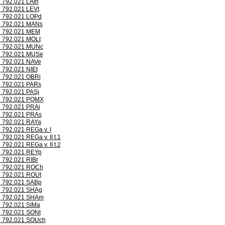
792.021 LAIh
792.021 LEVt
792.021 LOPd
792.021 MANs
792.021 MEM
792.021 MOLt
792.021 MUNc
792.021 MUSe
792.021 NAVe
792.021 NIEt
792.021 OBRi
792.021 PARs
792.021 PASj
792.021 PQMX
792.021 PRAi
792.021 PRAs
792.021 RAYa
792.021 REGa v. I
792.021 REGa v. II t.1
792.021 REGa v. II t.2
792.021 REYp
792.021 RIBr
792.021 ROCh
792.021 ROUt
792.021 SABp
792.021 SHAg
792.021 SHAm
792.021 SIMa
792.021 SONt
792.021 SOUch