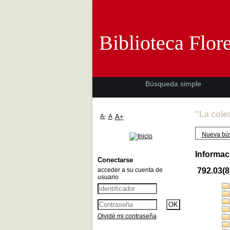
Biblioteca 
Biblioteca Flor
Búsqueda simple
"La cole
A-
A
A+
Nueva bú
Informac
Conectarse
acceder a su cuenta de
792.03(8
usuario
Olvidé mi contraseña