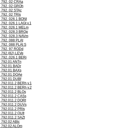
792. 02 CRAa
792. 02 GROh
792. 02 STAc
792. 02 TRIs
792. 026.1 BONt
792. 026.1 LAGt v.1
792. 026.1 MELm
792. 028.3 BROp
792. 028.3 NAVm
792. 088 PLAt
792. 088 PLAt S
792. 97 RODd
792.(82) LEVe
792..026.1 BERi
792.01 ANTn
792.01 BADr
792.01 BAXs
792.01 DOAe
792.01 DUBf
792.011.2 BERh v.1
792.011.2 BERh v.2
792.011.2 BLOs
792.011.2 CASs
792.011.2 DORt
792.011.2 DUVs
792.011.2 PRIs
792.011.2 QUIt
792.011.2 SAZt
792.02 ABIc
792.02 ALOm