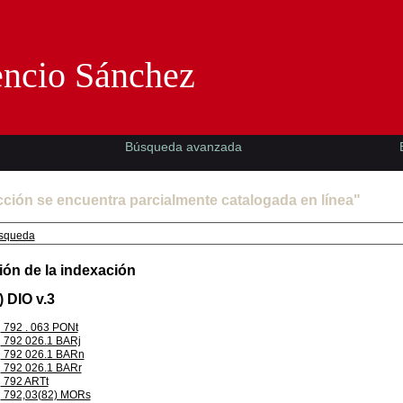
Florencio Sánchez -EMAD-
encio Sánchez
Búsqueda avanzada
cción se encuentra parcialmente catalogada en línea"
squeda
ión de la indexación
) DIO v.3
792 . 063 PONt
792 026.1 BARj
792 026.1 BARn
792 026.1 BARr
792 ARTt
792,03(82) MORs