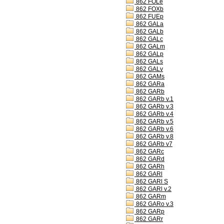
862 FOLe
862 FOXb
862 FUEp
862 GALa
862 GALb
862 GALc
862 GALm
862 GALp
862 GALs
862 GALv
862 GAMs
862 GARa
862 GARb
862 GARb v.1
862 GARb v.3
862 GARb v.4
862 GARb v.5
862 GARb v.6
862 GARb v.8
862 GARb v7
862 GARc
862 GARd
862 GARh
862 GARl
862 GARl S
862 GARl v.2
862 GARm
862 GARo v.3
862 GARp
862 GARr