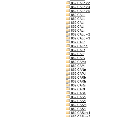
862 CALc v.2
862 CALc v.3
862 CALc v.4
862 CALd
862 CALg
862 CALh
862 CALl
862 CALm
862 CALo v.2
862 CALo v.3
862 CALp
862 CALp S
862 CALs
862 CALt
862 CALv
862 CAMc
862 CAMf
862 CANp
862 CAPd
862 CARb
862 CARh
862 CARs
862 CARt
862 CASa
862 CASb
862 CASd
862 CASm
862 CASn
862 CASo v.1
862 CASo v.2