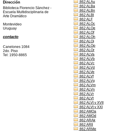
862 ALAu
Dirección
862 ALBa
Biblioteca Florencio Sànchez -
862 ALBn
Escuela Multidisciplinaria de
862 ALBt
Arte Dramàtico
862 ALF
862 ALOc
Montevideo
862 ALOe
Uruguay
862 ALOf
contacto
862 ALOh
862 ALOj
862 ALOp
Canelones 1084
862 ALOr
2do. Piso
862 ALVa
Tel: 1950-8865
862 ALVb
862 ALVc
862 ALVd
862 ALVe
862 ALVf
862 ALVg
862 ALVm
862 ALVn
862 ALVr
862 ALVt
862 ALVt v XVII
862 ALVt v XXI
862 AMOa
862 AMOd
862 ARAk
862 ARIl
862 ARMe