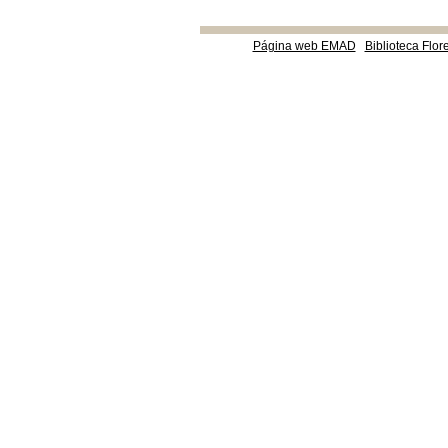
Página web EMAD
Biblioteca Flor