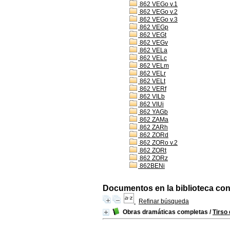
862 VEGo v.1
862 VEGo v.2
862 VEGo v.3
862 VEGp
862 VEGt
862 VEGv
862 VELa
862 VELc
862 VELm
862 VELr
862 VELt
862 VERf
862 VILb
862 VIUi
862 YAGb
862 ZAMa
862 ZARh
862 ZORd
862 ZORo v.2
862 ZORt
862 ZORz
862BENi
Documentos en la biblioteca con 
Refinar búsqueda
Obras dramáticas completas
/
Tirso