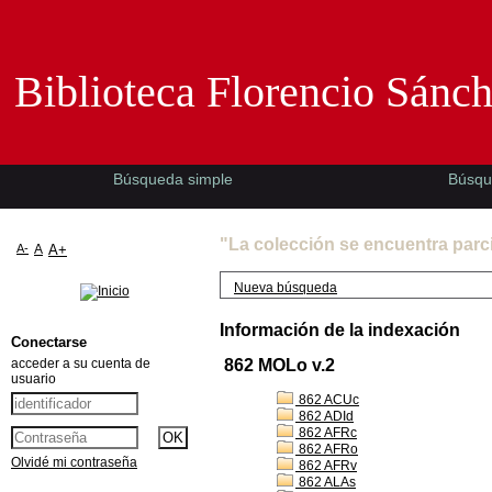
Biblioteca Florencio Sánchez -EMAD-
Biblioteca Florencio Sánc
Búsqueda simple
Búsqu
"La colección se encuentra parc
A-
A
A+
Nueva búsqueda
Información de la indexación
Conectarse
acceder a su cuenta de
862 MOLo v.2
usuario
862 ACUc
862 ADId
862 AFRc
862 AFRo
Olvidé mi contraseña
862 AFRv
862 ALAs