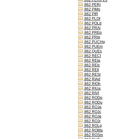
862 PERo v.3
862 PERr
862 PIMs
862 PIR
862 PLOt
862 POLd
862 PRAi
862 PREp
862 PRIg
862 PUCHg
862 PUEm
862 QUEs
862 RECt
862 REIa
862 REIc
862 REIl
862 RESr
862 RIAd
862 RIOh
862 RIUa
862 RIVt
862 RODp
862 RODu
862 ROJa
862 ROJc
862 ROJe
862 ROJr
862 ROLg
862 ROMa
862 ROSm