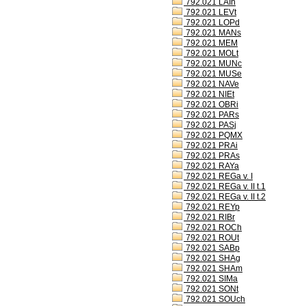
792.021 LAIh
792.021 LEVt
792.021 LOPd
792.021 MANs
792.021 MEM
792.021 MOLt
792.021 MUNc
792.021 MUSe
792.021 NAVe
792.021 NIEt
792.021 OBRi
792.021 PARs
792.021 PASj
792.021 PQMX
792.021 PRAi
792.021 PRAs
792.021 RAYa
792.021 REGa v. I
792.021 REGa v. II t.1
792.021 REGa v. II t.2
792.021 REYp
792.021 RIBr
792.021 ROCh
792.021 ROUt
792.021 SABp
792.021 SHAg
792.021 SHAm
792.021 SIMa
792.021 SONt
792.021 SOUch