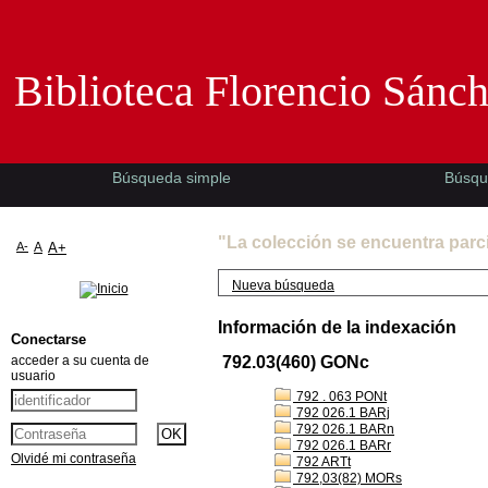
Biblioteca Florencio Sánchez -EMAD-
Biblioteca Florencio Sánc
Búsqueda simple
Búsqu
"La colección se encuentra parc
A-
A
A+
Nueva búsqueda
Información de la indexación
Conectarse
acceder a su cuenta de
792.03(460) GONc
usuario
792 . 063 PONt
792 026.1 BARj
792 026.1 BARn
792 026.1 BARr
Olvidé mi contraseña
792 ARTt
792,03(82) MORs