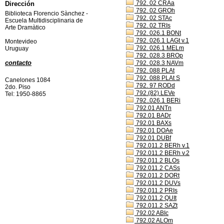
792. 02 CRAa
Dirección
792. 02 GROh
Biblioteca Florencio Sànchez -
792. 02 STAc
Escuela Multidisciplinaria de
792. 02 TRIs
Arte Dramàtico
792. 026.1 BONt
792. 026.1 LAGt v.1
Montevideo
792. 026.1 MELm
Uruguay
792. 028.3 BROp
contacto
792. 028.3 NAVm
792. 088 PLAt
792. 088 PLAt S
Canelones 1084
792. 97 RODd
2do. Piso
792.(82) LEVe
Tel: 1950-8865
792..026.1 BERi
792.01 ANTn
792.01 BADr
792.01 BAXs
792.01 DOAe
792.01 DUBf
792.011.2 BERh v.1
792.011.2 BERh v.2
792.011.2 BLOs
792.011.2 CASs
792.011.2 DORt
792.011.2 DUVs
792.011.2 PRIs
792.011.2 QUIt
792.011.2 SAZt
792.02 ABIc
792.02 ALOm