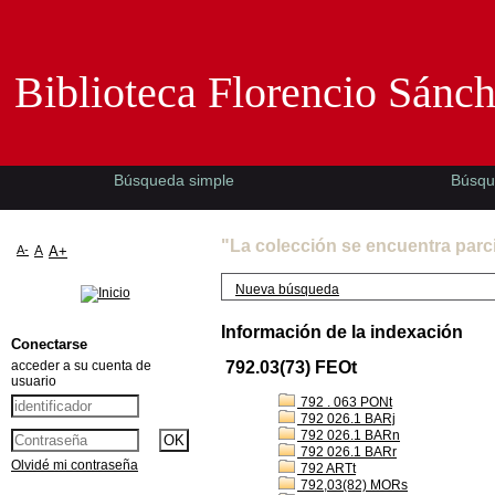
Biblioteca Florencio Sánchez -EMAD-
Biblioteca Florencio Sánc
Búsqueda simple
Búsqu
"La colección se encuentra parc
A-
A
A+
Nueva búsqueda
Información de la indexación
Conectarse
acceder a su cuenta de
792.03(73) FEOt
usuario
792 . 063 PONt
792 026.1 BARj
792 026.1 BARn
792 026.1 BARr
Olvidé mi contraseña
792 ARTt
792,03(82) MORs