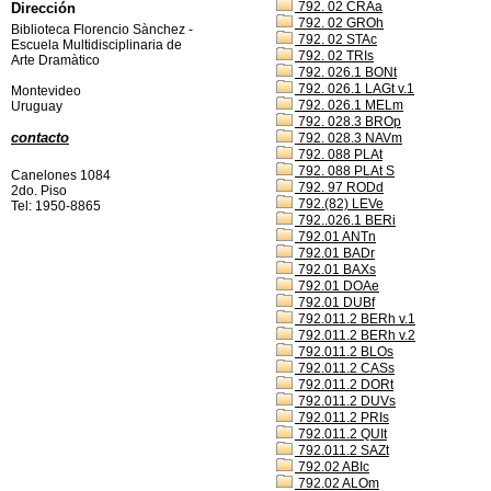
792. 02 CRAa
Dirección
792. 02 GROh
Biblioteca Florencio Sànchez -
792. 02 STAc
Escuela Multidisciplinaria de
792. 02 TRIs
Arte Dramàtico
792. 026.1 BONt
792. 026.1 LAGt v.1
Montevideo
792. 026.1 MELm
Uruguay
792. 028.3 BROp
contacto
792. 028.3 NAVm
792. 088 PLAt
792. 088 PLAt S
Canelones 1084
792. 97 RODd
2do. Piso
792.(82) LEVe
Tel: 1950-8865
792..026.1 BERi
792.01 ANTn
792.01 BADr
792.01 BAXs
792.01 DOAe
792.01 DUBf
792.011.2 BERh v.1
792.011.2 BERh v.2
792.011.2 BLOs
792.011.2 CASs
792.011.2 DORt
792.011.2 DUVs
792.011.2 PRIs
792.011.2 QUIt
792.011.2 SAZt
792.02 ABIc
792.02 ALOm