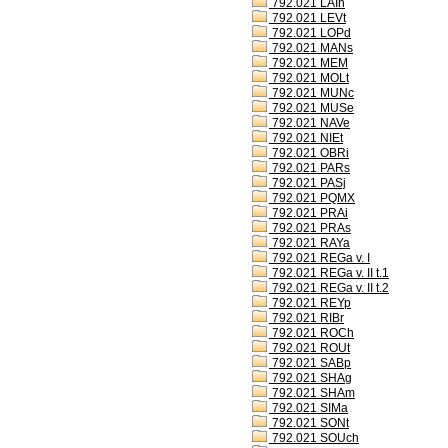
792.021 LAIh
792.021 LEVt
792.021 LOPd
792.021 MANs
792.021 MEM
792.021 MOLt
792.021 MUNc
792.021 MUSe
792.021 NAVe
792.021 NIEt
792.021 OBRi
792.021 PARs
792.021 PASj
792.021 PQMX
792.021 PRAi
792.021 PRAs
792.021 RAYa
792.021 REGa v. I
792.021 REGa v. II t.1
792.021 REGa v. II t.2
792.021 REYp
792.021 RIBr
792.021 ROCh
792.021 ROUt
792.021 SABp
792.021 SHAg
792.021 SHAm
792.021 SIMa
792.021 SONt
792.021 SOUch