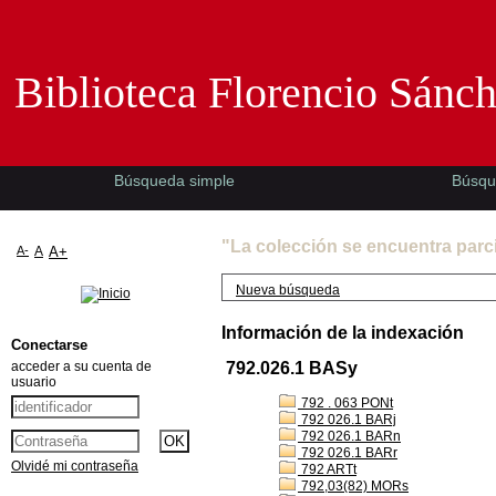
Biblioteca Florencio Sánchez -EMAD-
Biblioteca Florencio Sánc
Búsqueda simple
Búsqu
"La colección se encuentra parc
A-
A
A+
Nueva búsqueda
Información de la indexación
Conectarse
acceder a su cuenta de
792.026.1 BASy
usuario
792 . 063 PONt
792 026.1 BARj
792 026.1 BARn
792 026.1 BARr
Olvidé mi contraseña
792 ARTt
792,03(82) MORs