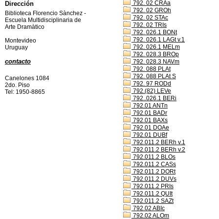
792. 02 CRAa
Dirección
792. 02 GROh
Biblioteca Florencio Sànchez -
792. 02 STAc
Escuela Multidisciplinaria de
792. 02 TRIs
Arte Dramàtico
792. 026.1 BONt
792. 026.1 LAGt v.1
Montevideo
792. 026.1 MELm
Uruguay
792. 028.3 BROp
contacto
792. 028.3 NAVm
792. 088 PLAt
792. 088 PLAt S
Canelones 1084
792. 97 RODd
2do. Piso
792.(82) LEVe
Tel: 1950-8865
792..026.1 BERi
792.01 ANTn
792.01 BADr
792.01 BAXs
792.01 DOAe
792.01 DUBf
792.011.2 BERh v.1
792.011.2 BERh v.2
792.011.2 BLOs
792.011.2 CASs
792.011.2 DORt
792.011.2 DUVs
792.011.2 PRIs
792.011.2 QUIt
792.011.2 SAZt
792.02 ABIc
792.02 ALOm