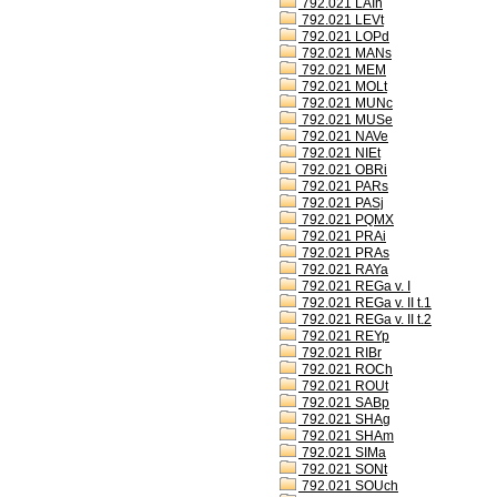
792.021 LAIh
792.021 LEVt
792.021 LOPd
792.021 MANs
792.021 MEM
792.021 MOLt
792.021 MUNc
792.021 MUSe
792.021 NAVe
792.021 NIEt
792.021 OBRi
792.021 PARs
792.021 PASj
792.021 PQMX
792.021 PRAi
792.021 PRAs
792.021 RAYa
792.021 REGa v. I
792.021 REGa v. II t.1
792.021 REGa v. II t.2
792.021 REYp
792.021 RIBr
792.021 ROCh
792.021 ROUt
792.021 SABp
792.021 SHAg
792.021 SHAm
792.021 SIMa
792.021 SONt
792.021 SOUch